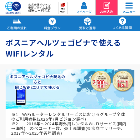
株式会社ビジョン
東証プライム上場
(証券コード9416)
ボスニアヘルツェゴビナで使える
WiFiレンタル
ボスニアヘルツェゴビナ現地の
方と
同じWiFiエリアで使える
※1：WiFiルーターレンタルサービスにおけるグループ全体
のご利用者数(2026年7月ビジョン調べ)
※2：「2016年～2024年海外用レンタルWi-Fiサービス(国内
→海外)」のべユーザー数、売上高調査(東京商工リサーチ、
2017年～2025年各年調査)