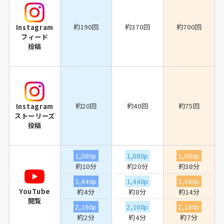
約190回
約370回
約700回
Instagram
フィード
投稿
約20回
約40回
約75回
Instagram
ストーリーズ
投稿
1,080p
1,080p
1,080p
約10分
約20分
約38分
1,440p
1,440p
1,440p
YouTube
約4分
約8分
約14分
閲覧
2,160p
2,160p
2,160p
約2分
約4分
約7分