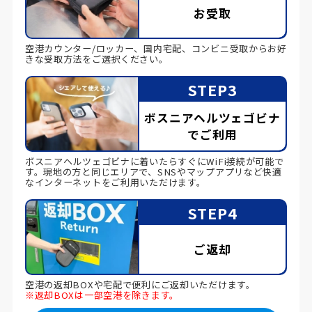
お受取
空港カウンター/ロッカー、国内宅配、コンビニ受取からお好
きな受取方法をご選択ください。
STEP3
ボスニアヘルツェゴビナ
でご利用
ボスニアヘルツェゴビナに着いたらすぐにWiFi接続が可能で
す。現地の方と同じエリアで、SNSやマップアプリなど快適
なインターネットをご利用いただけます。
STEP4
ご返却
空港の返却BOXや宅配で便利にご返却いただけます。
※返却BOXは一部空港を除きます。