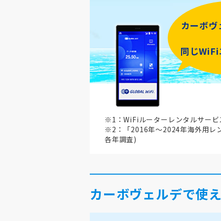
カーボヴ
同じWiF
※1：WiFiルーターレンタルサー
※2：「2016年～2024年海外用
各年調査)
カーボヴェルデで使