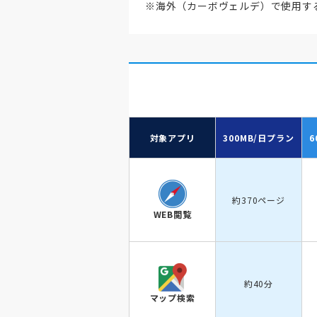
※海外（カーボヴェルデ）で使用する
対象アプリ
300MB/日
プラン
6
約370ページ
WEB閲覧
約40分
マップ検索