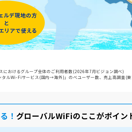
ェルデ現地の方
と
iエリアで使える
ビスにおけるグループ全体のご利用者数(2026年7月ビジョン調べ)
レンタルWi-Fiサービス(国内→海外)」のべユーザー数、売上高調査(東
える！
グローバルWiFiのここがポイン