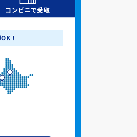
コンビニで
受取
OK！