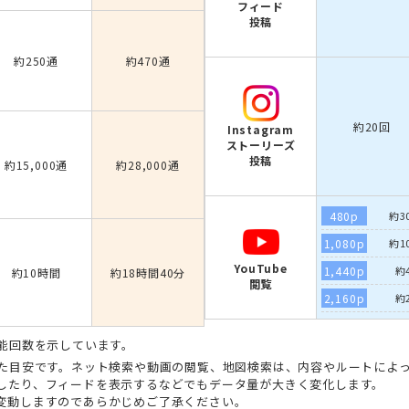
フィード
投稿
約250通
約470通
約20回
Instagram
ストーリーズ
投稿
約15,000通
約28,000通
480p
約3
1,080p
約1
YouTube
1,440p
約
約10時間
約18時間40分
閲覧
2,160p
約
能回数を示しています。
た目安です。ネット検索や動画の閲覧、地図検索は、内容やルートによっ
したり、フィードを表示するなどでもデータ量が大きく変化します。
変動しますのであらかじめご了承ください。