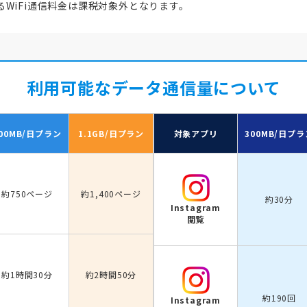
WiFi通信料金は課税対象外となります。
利用可能なデータ通信量について
00MB/日
プラン
1.1GB/日
プラン
対象アプリ
300MB/日
プラ
約750ページ
約1,400ページ
約30分
Instagram
閲覧
約1時間30分
約2時間50分
約190回
Instagram