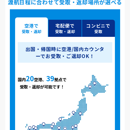
渡航日程に合わせて受取・返却場所が選べる
空港で
宅配便で
コンビニで
受取・返却
受取・返却
受取
出国・帰国時に空港/国内カウンタ
ーでお受取・ご返却OK！
20
39
国内
空港、
拠点で
受取・返却が可能です！