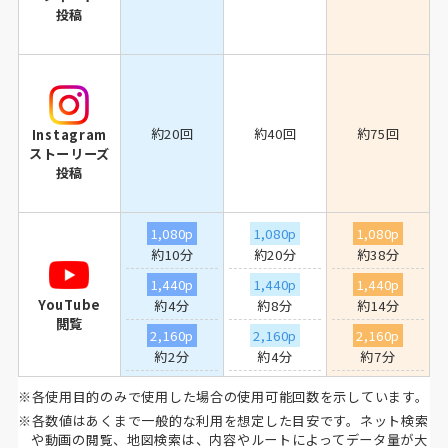
投稿
約20回
約40回
約75回
Instagram
ストーリーズ
投稿
1,080p
1,080p
1,080p
約10分
約20分
約38分
1,440p
1,440p
1,440p
YouTube
約4分
約8分
約14分
閲覧
2,160p
2,160p
2,160p
約2分
約4分
約7分
※各使用目的のみで使用した場合の使用可能回数を示しています。
※各数値はあくまで一般的な利用を想定した目安です。ネット検索
や動画の閲覧、地図検索は、内容やルートによってデータ量が大