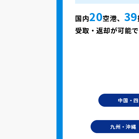
20
39
国内
空港、
受取・返却が可能で
中国・四
九州・沖縄