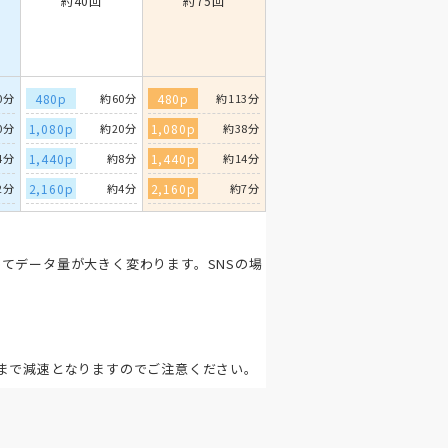
約40回
約75回
0分
480p
約60分
480p
約113分
0分
1,080p
約20分
1,080p
約38分
4分
1,440p
約8分
1,440p
約14分
2分
2,160p
約4分
2,160p
約7分
てデータ量が大きく変わります。SNSの場
。
まで減速となりますのでご注意ください。