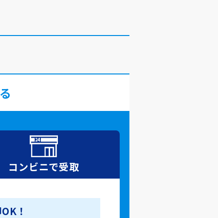
る
コンビニで
受取
OK！