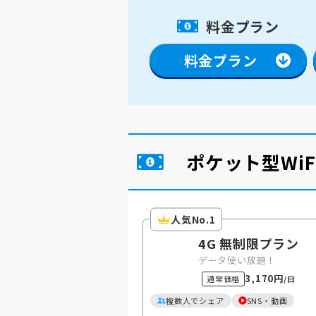
料金プラン
料金プラン
ポケット型Wi
人気No.1
4G 無制限プラン
データ使い放題！
3,170円
通常価格
/日
複数人でシェア
SNS・動画