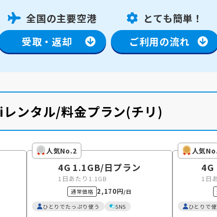
全国の主要空港
とても簡単！
受取・返却
ご利用の流れ
Fiレンタル/料金プラン
(チリ)
人気No.2
人気No
4G 1.1GB
/日
プラン
4G
1日あたり1.1GB
1日
2,170円
通常価格
/日
ひとりでたっぷり使う
SNS
ひとりで使