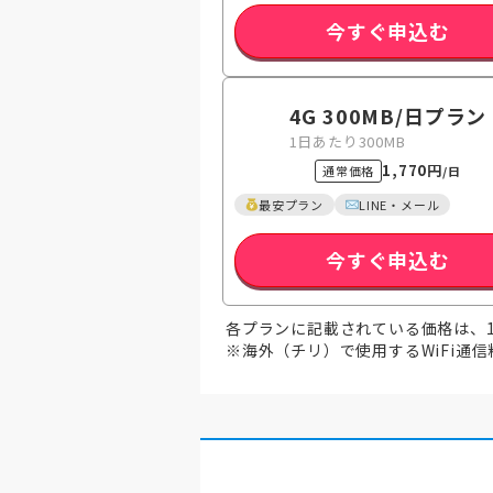
今すぐ申込む
4G 300MB
/日
プラン
1日あたり300MB
1,770円
通常価格
/日
最安プラン
LINE・メール
今すぐ申込む
各プランに記載されている価格は、
※海外（チリ）で使用するWiFi通