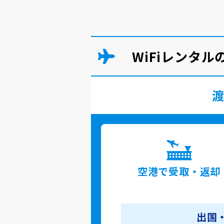
WiFiレンタ
空港で
受取・返却
出国