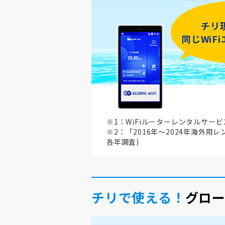
チリ
同じWiF
※1：WiFiルーターレンタルサー
※2：「2016年～2024年海外用
各年調査)
チリで使える！
グロー