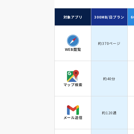
対象アプリ
300MB/日
プラン
6
約370ページ
WEB閲覧
約40分
マップ検索
約120通
メール送信