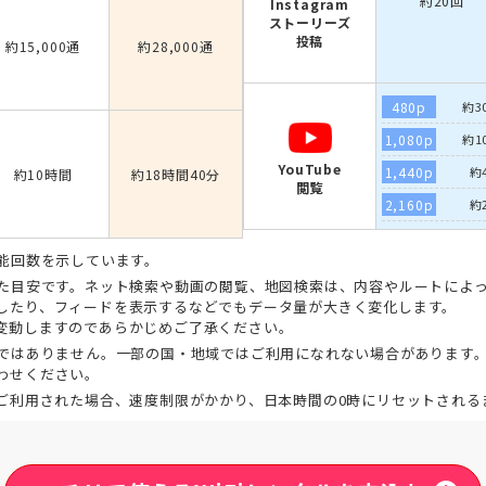
約20回
Instagram
ストーリーズ
投稿
約15,000通
約28,000通
480p
約3
1,080p
約1
YouTube
1,440p
約
約10時間
約18時間40分
閲覧
2,160p
約
能回数を示しています。
た目安です。ネット検索や動画の閲覧、地図検索は、内容やルートによっ
したり、フィードを表示するなどでもデータ量が大きく変化します。
変動しますのであらかじめご了承ください。
ではありません。一部の国・地域ではご利用になれない場合があります
わせください。
ご利用された場合、速度制限がかかり、日本時間の0時にリセットされる