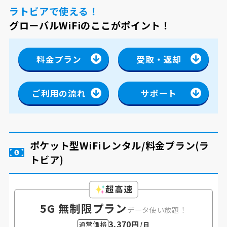
ラトビアで使える！
グローバルWiFiのここがポイント！
料金プラン
受取・返却
ご利用の流れ
サポート
ポケット型WiFiレンタル/料金プラン
(ラ
トビア)
超高速
5G 無制限プラン
データ使い放題！
3,370円
通常価格
/日