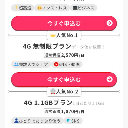
超高速
ノンストレス
ビジネス
今すぐ申込む
人気No.1
4G 無制限プラン
データ使い放題！
2,570円
通常価格
/日
複数人でシェア
SNS・動画
今すぐ申込む
人気No.2
4G 1.1GB
プラン
1日あたり1.1GB
1,870円
通常価格
/日
ひとりでたっぷり使う
SNS