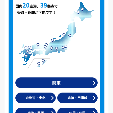
20
39
国内
空港、
拠点で
受取・返却が可能です！
関東
北海道・東北
北陸・甲信越
東海・関西
中国・四国