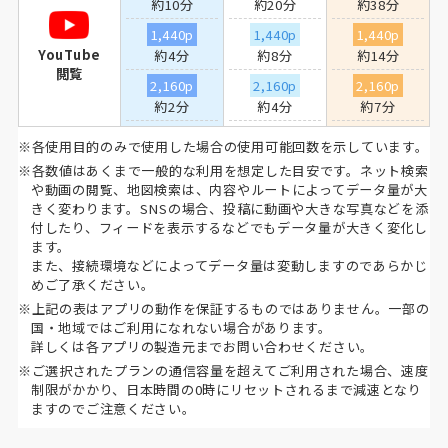
約10分
約20分
約38分
1,440p
1,440p
1,440p
YouTube
約4分
約8分
約14分
閲覧
2,160p
2,160p
2,160p
約2分
約4分
約7分
※各使用目的のみで使用した場合の使用可能回数を示しています。
※各数値はあくまで一般的な利用を想定した目安です。ネット検索
や動画の閲覧、地図検索は、内容やルートによってデータ量が大
きく変わります。SNSの場合、投稿に動画や大きな写真などを添
付したり、フィードを表示するなどでもデータ量が大きく変化し
ます。
また、接続環境などによってデータ量は変動しますのであらかじ
めご了承ください。
※上記の表はアプリの動作を保証するものではありません。一部の
国・地域ではご利用になれない場合があります。
詳しくは各アプリの製造元までお問い合わせください。
※ご選択されたプランの通信容量を超えてご利用された場合、速度
制限がかかり、日本時間の0時にリセットされるまで減速となり
ますのでご注意ください。