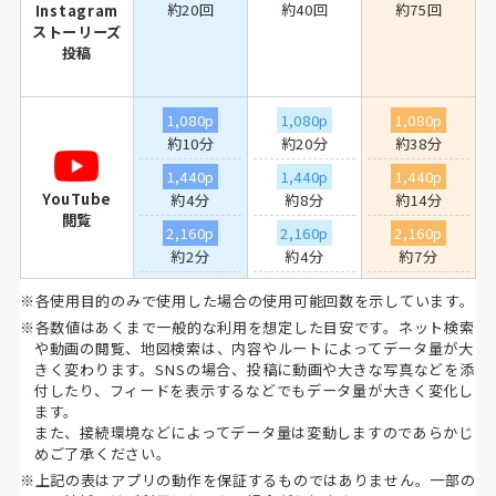
約20回
約40回
約75回
Instagram
ストーリーズ
投稿
1,080p
1,080p
1,080p
約10分
約20分
約38分
1,440p
1,440p
1,440p
YouTube
約4分
約8分
約14分
閲覧
2,160p
2,160p
2,160p
約2分
約4分
約7分
※各使用目的のみで使用した場合の使用可能回数を示しています。
※各数値はあくまで一般的な利用を想定した目安です。ネット検索
や動画の閲覧、地図検索は、内容やルートによってデータ量が大
きく変わります。SNSの場合、投稿に動画や大きな写真などを添
付したり、フィードを表示するなどでもデータ量が大きく変化し
ます。
また、接続環境などによってデータ量は変動しますのであらかじ
めご了承ください。
※上記の表はアプリの動作を保証するものではありません。一部の