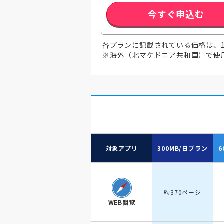
今すぐ申込む
各プランに記載されている価格は、
※海外（北マケドニア共和国）で使用
対象アプリ
300MB/日
プラン
6
約370ページ
WEB閲覧