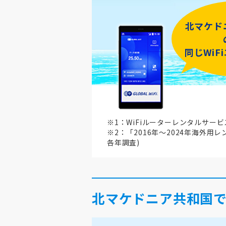
北マケド
同じWiF
※1：WiFiルーターレンタルサー
※2：「2016年～2024年海外用
各年調査)
北マケドニア共和国