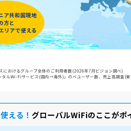
ニア共和国現地
の方と
iエリアで使える
ビスにおけるグループ全体のご利用者数(2026年7月ビジョン調べ)
レンタルWi-Fiサービス(国内→海外)」のべユーザー数、売上高調査(東
で使える！
グローバルWiFiのここがポ