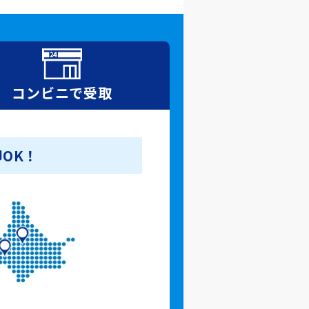
コンビニで
受取
OK！