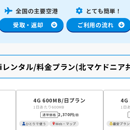
全国の主要空港
とても簡単！
受取・返却
ご利用の流れ
Fiレンタル/料金プラン
(北マケドニア
4G 600MB
/日
プラン
4G
1日あたり600MB
1日
2,370円
通常価格
/日
ひとりで使う
Web・マップ
最安プラン