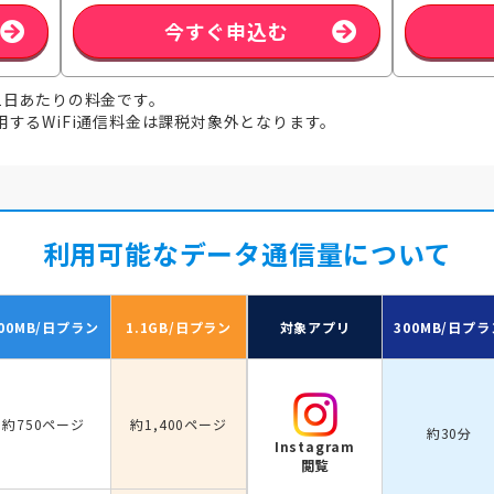
今すぐ申込む
1日あたりの料金です。
するWiFi通信料金は課税対象外となります。
利用可能なデータ通信量について
00MB/日
プラン
1.1GB/日
プラン
対象アプリ
300MB/日
プラ
約750ページ
約1,400ページ
約30分
Instagram
閲覧