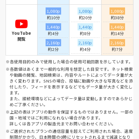
1,080p
1,080p
1,080p
約10分
約20分
約38分
1,440p
1,440p
1,440p
YouTube
約4分
約8分
約14分
閲覧
2,160p
2,160p
2,160p
約2分
約4分
約7分
※各使用目的のみで使用した場合の使用可能回数を示しています。
※各数値はあくまで一般的な利用を想定した目安です。ネット検索
や動画の閲覧、地図検索は、内容やルートによってデータ量が大
きく変わります。SNSの場合、投稿に動画や大きな写真などを添
付したり、フィードを表示するなどでもデータ量が大きく変化し
ます。
また、接続環境などによってデータ量は変動しますのであらかじ
めご了承ください。
※上記の表はアプリの動作を保証するものではありません。一部の
国・地域ではご利用になれない場合があります。
詳しくは各アプリの製造元までお問い合わせください。
※ご選択されたプランの通信容量を超えてご利用された場合、速度
制限がかかり、日本時間の0時にリセットされるまで減速となり