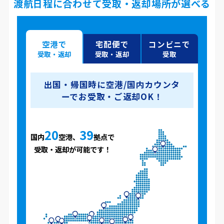
渡航日程に合わせて受取・返却場所が選べる
空港で
宅配便で
コンビニで
受取・返却
受取・返却
受取
出国・帰国時に空港/国内カウンタ
ーでお受取・ご返却OK！
20
39
国内
空港、
拠点で
受取・返却が可能です！