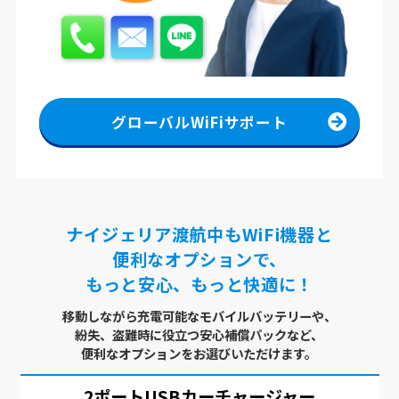
グローバルWiFiサポート
ナイジェリア渡航中もWiFi機器と
便利なオプションで、
もっと安心、もっと快適に！
移動しながら充電可能なモバイルバッテリーや、
紛失、盗難時に役立つ安心補償パックなど、
便利なオプションをお選びいただけます。
ー
USBx4ポート
ACアダプター