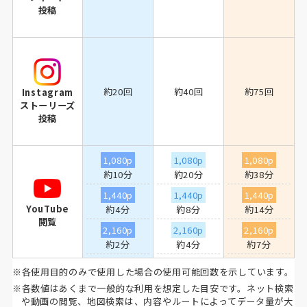
投稿
約20回
約40回
約75回
Instagram
ストーリーズ
投稿
1,080p
1,080p
1,080p
約10分
約20分
約38分
1,440p
1,440p
1,440p
YouTube
約4分
約8分
約14分
閲覧
2,160p
2,160p
2,160p
約2分
約4分
約7分
※各使用目的のみで使用した場合の使用可能回数を示しています。
※各数値はあくまで一般的な利用を想定した目安です。ネット検索
や動画の閲覧、地図検索は、内容やルートによってデータ量が大