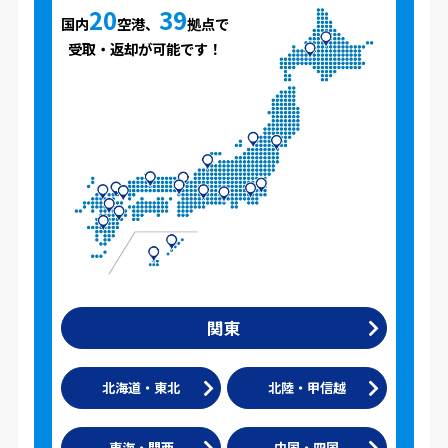
20
39
国内
空港、
拠点で
受取・返却が可能です！
関東
北海道・東北
北陸・甲信越
東海・関西
中国・四国