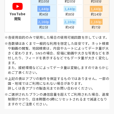
約10分
約20分
約38分
1,440p
1,440p
1,440p
YouTube
約4分
約8分
約14分
閲覧
2,160p
2,160p
2,160p
約2分
約4分
約7分
※各使用目的のみで使用した場合の使用可能回数を示しています。
※各数値はあくまで一般的な利用を想定した目安です。ネット検索
や動画の閲覧、地図検索は、内容やルートによってデータ量が大
きく変わります。SNSの場合、投稿に動画や大きな写真などを添
付したり、フィードを表示するなどでもデータ量が大きく変化し
ます。
また、接続環境などによってデータ量は変動しますのであらかじ
めご了承ください。
※上記の表はアプリの動作を保証するものではありません。一部の
国・地域ではご利用になれない場合があります。
詳しくは各アプリの製造元までお問い合わせください。
※ご選択されたプランの通信容量を超えてご利用された場合、速度
制限がかかり、日本時間の0時にリセットされるまで減速となり
ますのでご注意ください。