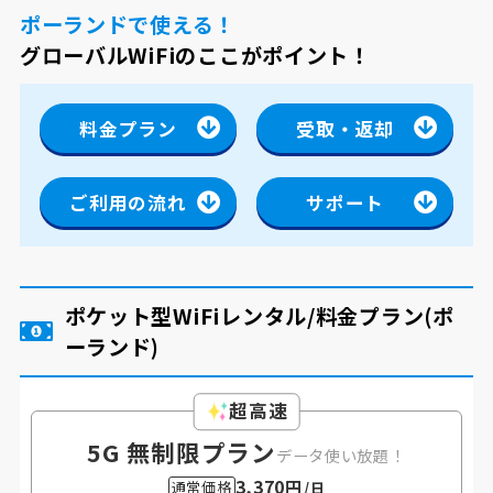
ポーランドで使える！
グローバルWiFiのここがポイント！
料金プラン
受取・返却
ご利用の流れ
サポート
ポケット型WiFiレンタル/料金プラン
(ポ
ーランド)
超高速
5G 無制限プラン
データ使い放題！
3,370円
通常価格
/日