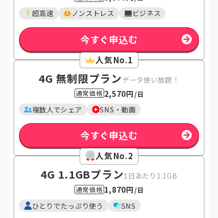
超高速
ノンストレス
ビジネス
今すぐ申込む
人気No.1
4G 無制限プラン
データ使い放題！
2,570円
通常価格
/日
複数人でシェア
SNS・動画
今すぐ申込む
人気No.2
4G 1.1GB
プラン
1日あたり1.1GB
1,870円
通常価格
/日
ひとりでたっぷり使う
SNS