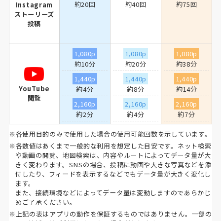
約20回
約40回
約75回
Instagram
ストーリーズ
投稿
1,080p
1,080p
1,080p
約10分
約20分
約38分
1,440p
1,440p
1,440p
YouTube
約4分
約8分
約14分
閲覧
2,160p
2,160p
2,160p
約2分
約4分
約7分
※各使用目的のみで使用した場合の使用可能回数を示しています。
※各数値はあくまで一般的な利用を想定した目安です。ネット検索
や動画の閲覧、地図検索は、内容やルートによってデータ量が大
きく変わります。SNSの場合、投稿に動画や大きな写真などを添
付したり、フィードを表示するなどでもデータ量が大きく変化し
ます。
また、接続環境などによってデータ量は変動しますのであらかじ
めご了承ください。
※上記の表はアプリの動作を保証するものではありません。一部の