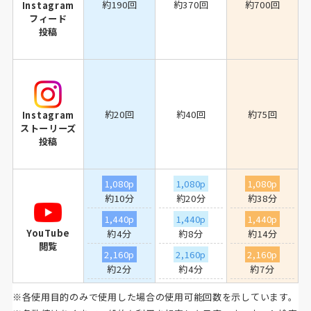
約190回
約370回
約700回
Instagram
フィード
投稿
約20回
約40回
約75回
Instagram
ストーリーズ
投稿
1,080p
1,080p
1,080p
約10分
約20分
約38分
1,440p
1,440p
1,440p
YouTube
約4分
約8分
約14分
閲覧
2,160p
2,160p
2,160p
約2分
約4分
約7分
※各使用目的のみで使用した場合の使用可能回数を示しています。