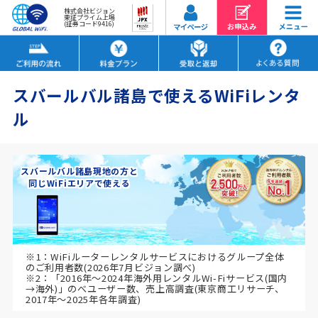
株式会社ビジョン
東証プライム上場
(証券コード9416)
スバールバル諸島で使えるWiFiレンタ
ル
スバールバル諸島現地の方と
同じWiFiエリアで使える
※1：WiFiルーターレンタルサービスにおけるグループ全体
のご利用者数(2026年7月ビジョン調べ)
※2：「2016年～2024年海外用レンタルWi-Fiサービス(国内
→海外)」のべユーザー数、売上高調査(東京商工リサーチ、
2017年～2025年各年調査)