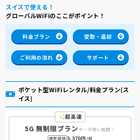
スイスで使える！
グローバルWiFiのここがポイント！
料金プラン
受取・返却
ご利用の流れ
サポート
ポケット型WiFiレンタル/料金プラン
(ス
イス)
超高速
5G 無制限プラン
データ使い放題！
3,370円
通常価格
/日