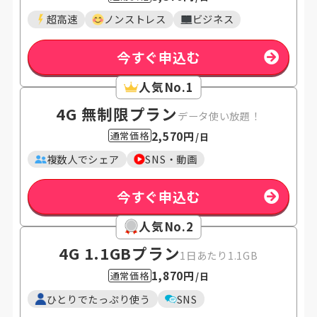
超高速
ノンストレス
ビジネス
今すぐ申込む
人気No.1
4G 無制限プラン
データ使い放題！
2,570円
通常価格
/日
複数人でシェア
SNS・動画
今すぐ申込む
人気No.2
4G 1.1GB
プラン
1日あたり1.1GB
1,870円
通常価格
/日
ひとりでたっぷり使う
SNS