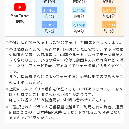
約10分
約20分
約38分
1,440p
1,440p
1,440p
YouTube
約4分
約8分
約14分
閲覧
2,160p
2,160p
2,160p
約2分
約4分
約7分
※各使用目的のみで使用した場合の使用可能回数を示しています。
※各数値はあくまで一般的な利用を想定した目安です。ネット検索
や動画の閲覧、地図検索は、内容やルートによってデータ量が大
きく変わります。SNSの場合、投稿に動画や大きな写真などを添
付したり、フィードを表示するなどでもデータ量が大きく変化し
ます。
また、接続環境などによってデータ量は変動しますのであらかじ
めご了承ください。
※上記の表はアプリの動作を保証するものではありません。一部の
国・地域ではご利用になれない場合があります。
詳しくは各アプリの製造元までお問い合わせください。
※ご選択されたプランの通信容量を超えてご利用された場合、速度
制限がかかり、日本時間の0時にリセットされるまで減速となり
ますのでご注意ください。