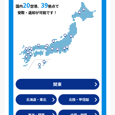
20
39
国内
空港、
拠点で
受取・返却が可能です！
関東
北海道・東北
北陸・甲信越
東海・関西
中国・四国