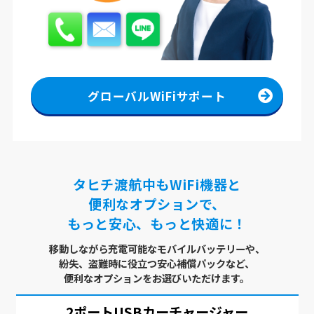
グローバルWiFiサポート
タヒチ渡航中もWiFi機器と
便利なオプションで、
もっと安心、もっと快適に！
移動しながら充電可能なモバイルバッテリーや、
紛失、盗難時に役立つ安心補償パックなど、
便利なオプションをお選びいただけます。
ーチャージャー
USBx4ポート
AC