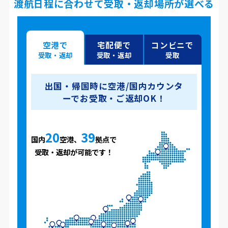
渡航日程に合わせて受取・返却場所が選べる
空港で
宅配便で
コンビニで
受取・返却
受取・返却
受取
出国・帰国時に空港/国内カウンタ
ーでお受取・ご返却OK！
20
39
国内
空港、
拠点で
受取・返却が可能です！