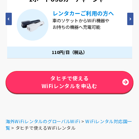
カーご利用の方へ
4つのUSB
トからWiFi機器や
4つのUSBポー
機器へ充電可能
ACアダプター
同時に充電可能
（税込）
110円/日（税込
タヒチで使える
WiFiレンタルを申込む
海外WiFiレンタルのグローバルWiFi
WiFiレンタル対応国一
覧
タヒチで使えるWiFiレンタル