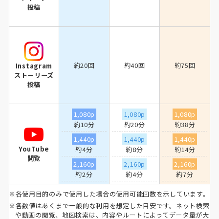
投稿
約20回
約40回
約75回
Instagram
ストーリーズ
投稿
1,080p
1,080p
1,080p
約10分
約20分
約38分
1,440p
1,440p
1,440p
YouTube
約4分
約8分
約14分
閲覧
2,160p
2,160p
2,160p
約2分
約4分
約7分
※各使用目的のみで使用した場合の使用可能回数を示しています。
※各数値はあくまで一般的な利用を想定した目安です。ネット検索
や動画の閲覧、地図検索は、内容やルートによってデータ量が大