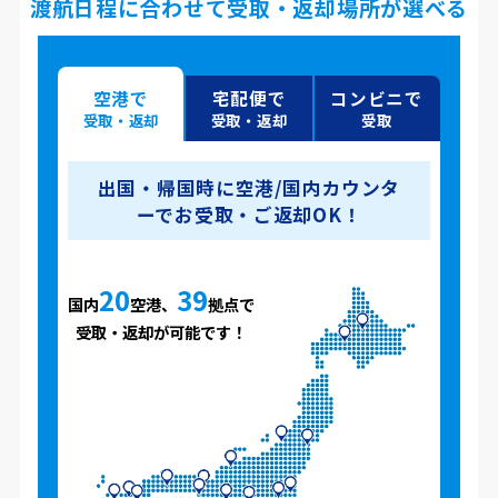
渡航日程に合わせて受取・返却場所が選べる
空港で
宅配便で
コンビニで
受取・返却
受取・返却
受取
出国・帰国時に空港/国内カウンタ
ーでお受取・ご返却OK！
20
39
国内
空港、
拠点で
受取・返却が可能です！