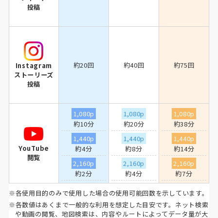
投稿
約20回
約40回
約75回
Instagram
ストーリーズ
投稿
1,080p
1,080p
1,080p
約10分
約20分
約38分
1,440p
1,440p
1,440p
YouTube
約4分
約8分
約14分
閲覧
2,160p
2,160p
2,160p
約2分
約4分
約7分
※各使用目的のみで使用した場合の使用可能回数を示しています。
※各数値はあくまで一般的な利用を想定した目安です。ネット検索
や動画の閲覧、地図検索は、内容やルートによってデータ量が大