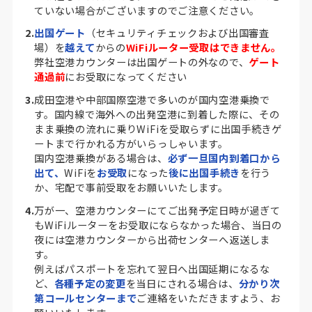
ていない場合がございますのでご注意ください。
2.
出国ゲート
（セキュリティチェックおよび出国審査
場）を
越えて
からの
WiFiルーター受取はできません。
弊社空港カウンターは出国ゲートの外なので、
ゲート
通過前
にお受取になってください
3.
成田空港や中部国際空港で多いのが
国内空港乗換で
す。国内線で海外への出発空港に到着した際に、その
まま乗換の流れに乗りWiFiを受取らずに出国手続きゲ
ートまで行かれる方がいらっしゃいます。
国内空港乗換がある場合は、
必ず一旦国内到着口から
出て、
WiFiを
お受取
になった
後に出国手続き
を行う
か、宅配で事前受取をお願いいたします。
4.
万が一、空港カウンターにてご出発予定日時が過ぎて
もWiFiルーターをお受取にならなかった場合、当日の
夜には空港カウンターから出荷センターへ返送しま
す。
例えばパスポートを忘れて翌日へ出国延期になるな
ど、
各種予定の変更
を当日にされる場合は、
分かり次
第コールセンターまで
ご連絡をいただきますよう、お