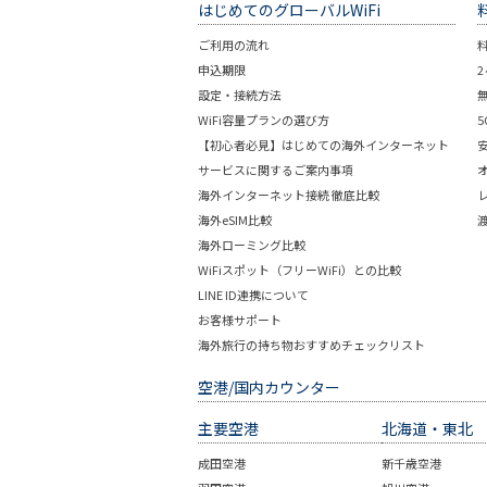
はじめてのグローバルWiFi
ご利用の流れ
申込期限
設定・接続方法
WiFi容量プランの選び方
【初心者必見】はじめての海外インターネット
サービスに関するご案内事項
海外インターネット接続 徹底比較
海外eSIM比較
海外ローミング比較
WiFiスポット（フリーWiFi）との比較
LINE ID連携について
お客様サポート
海外旅行の持ち物おすすめチェックリスト
空港/国内カウンター
主要空港
北海道・東北
成田空港
新千歳空港