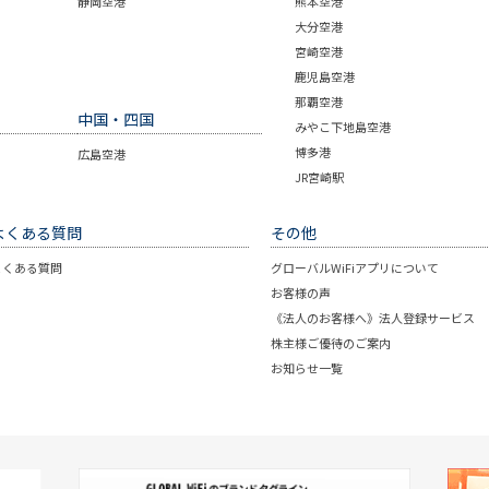
静岡空港
熊本空港
大分空港
宮崎空港
鹿児島空港
那覇空港
中国・四国
みやこ下地島空港
博多港
広島空港
JR宮崎駅
よくある質問
その他
よくある質問
グローバルWiFiアプリについて
お客様の声
《法人のお客様へ》法人登録サービス
株主様ご優待のご案内
お知らせ一覧