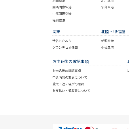
羽田空港
旭川空港
関西国際空港
仙台空港
中部国際空港
福岡空港
関東
北陸・甲信越
渋谷ちかみち
新潟空港
グランデュオ蒲田
小松空港
お申込後の確認事項
お申込後の確認事項
申込内容の変更について
受取・返却場所の確認
お支払い・領収書について