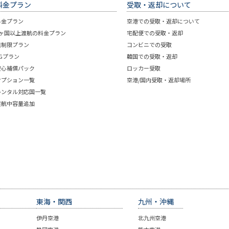
料金プラン
受取・返却について
料金プラン
空港での受取・返却について
2ヶ国以上渡航の料金プラン
宅配便での受取・返却
無制限プラン
コンビニでの受取
5Gプラン
韓国での受取・返却
安心補償パック
ロッカー受取
オプション一覧
空港/国内受取・返却場所
レンタル対応国一覧
渡航中容量追加
東海・関西
九州・沖縄
伊丹空港
北九州空港