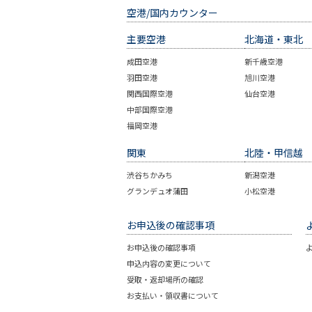
空港/国内カウンター
主要空港
北海道・東北
成田空港
新千歳空港
羽田空港
旭川空港
関西国際空港
仙台空港
中部国際空港
福岡空港
関東
北陸・甲信越
渋谷ちかみち
新潟空港
グランデュオ蒲田
小松空港
お申込後の確認事項
お申込後の確認事項
申込内容の変更について
受取・返却場所の確認
お支払い・領収書について