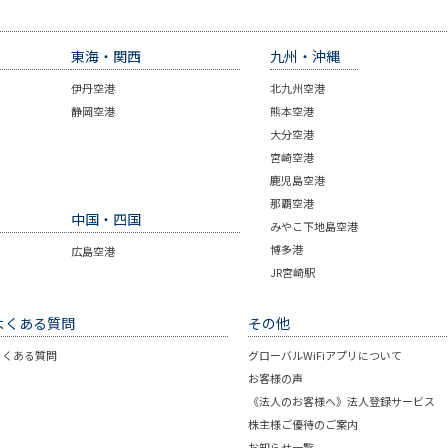
東海・関西
九州・沖縄
伊丹空港
北九州空港
静岡空港
熊本空港
大分空港
宮崎空港
鹿児島空港
那覇空港
中国・四国
みやこ下地島空港
博多港
広島空港
JR宮崎駅
よくある質問
その他
よくある質問
グローバルWiFiアプリについて
お客様の声
《法人のお客様へ》法人登録サービス
株主様ご優待のご案内
お知らせ一覧