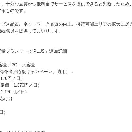
、十分な品質かつ低料金でサービスを提供できると判断したため、イ
るものです。

ービス品質、ネットワーク品質の向上、接続可能エリアの拡大に尽
続環境を提供してまいります。

容量プラン データPLUS」追加詳細　　

大容量／3G－大容量

海外出張応援キャンペーン」適用）：

170円／日）

定価　1,370円／日）

,170円／日）

応可能

日）
