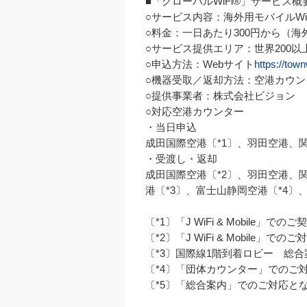
■「グローバルWiFi®」サービス概要
○サービス内容：海外用モバイルWi
○料金：一日あたり300円から（海
○サービス提供エリア：世界200以
○申込方法：Webサイト
https://town
○機器受取／返却方法：空港カウン
○提供事業者：株式会社ビジョン

○対応空港カウンター

・当日申込

成田国際空港〔*1〕、羽田空港、
・受渡し・返却

成田国際空港〔*2〕、羽田空港、
港〔*3〕、富士山静岡空港〔*4〕
〔*1〕「J WiFi & Mobile」で
〔*2〕「J WiFi & Mobile」で
〔*3〕国際線1階到着ロビー　総合案内横
〔*4〕「団体カウンター」でのご対
〔*5〕「総合案内」でのご対応とな