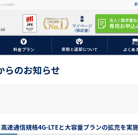
新
バルWiFi
マイページ
16）
（領収書）
iからのお知らせ
高速通信規格4G-LTEと大容量プランの拡充を実