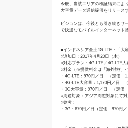
今般、当該エリアの検証結果により
大容量データ通信提供をリリースす
ビジョンは、今後とも引き続きサ
で快適なモバイルインターネット接
■インドネシア全土4G-LTE・「大
○追加日：2017年4月20日（木）

○対応プラン：4G-LTE／4G-LTE
○料金（※提供料金は「海外旅行・
・4G-LTE：970円／日　（定価　1,
・4G-LTE大容量：1,170円／日　（
・3G大容量：970円／日　（定価　1
○周遊対象：アジア周遊対象にて対
○参考：

・3G：670円／日（定価　870円／