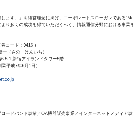
。」を経営理念に掲げ、コーポレートスローガンである"More vision,
により多くの成功を得ていただくべく、情報通信分野における事業
ード：9416 ）

健一（さの　けんいち）

5-1 新宿アイランドタワー5階

業平成7年6月1日）

et.co.jp
ロードバンド事業／OA機器販売事業／インターネットメディア事業