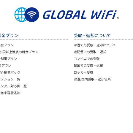
料金プラン
受取・返却について
料金プラン
空港での受取・返却について
2ヶ国以上渡航の料金プラン
宅配便での受取・返却
無制限プラン
コンビニでの受取
5Gプラン
韓国での受取・返却
安心補償パック
ロッカー受取
オプション一覧
空港/国内受取・返却場所
レンタル対応国一覧
渡航中容量追加