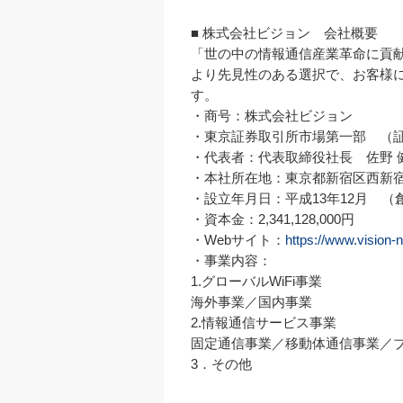
■ 株式会社ビジョン　会社概要

「世の中の情報通信産業革命に貢献します
より先見性のある選択で、お客様
す。

・商号：株式会社ビジョン

・東京証券取引所市場第一部　（証券コ
・代表者：代表取締役社長　佐野 
・本社所在地：東京都新宿区西新宿6-
・設立年月日：平成13年12月　（創
・資本金：2,341,128,000円

・Webサイト：
https://www.vision-n
・事業内容：

1.グローバルWiFi事業

海外事業／国内事業

2.情報通信サービス事業

固定通信事業／移動体通信事業／ブ
3．その他
