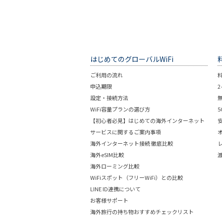
はじめてのグローバルWiFi
ご利用の流れ
申込期限
設定・接続方法
WiFi容量プランの選び方
【初心者必見】はじめての海外インターネット
サービスに関するご案内事項
海外インターネット接続 徹底比較
海外eSIM比較
海外ローミング比較
WiFiスポット（フリーWiFi）との比較
LINE ID連携について
お客様サポート
海外旅行の持ち物おすすめチェックリスト