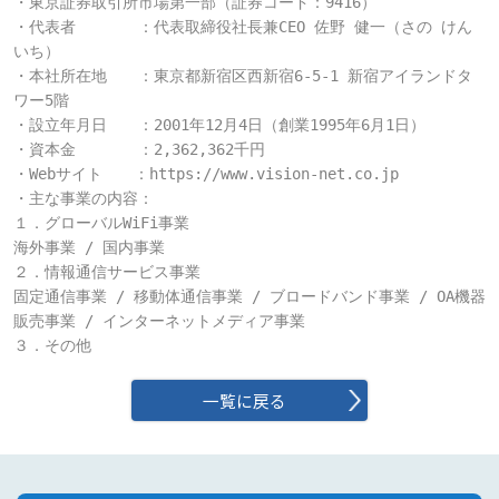
・東京証券取引所市場第一部（証券コード：9416）

・代表者　　　　：代表取締役社長兼CEO 佐野 健一（さの けん
いち）

・本社所在地　　：東京都新宿区西新宿6-5-1 新宿アイランドタ
ワー5階

・設立年月日　　：2001年12月4日（創業1995年6月1日）

・資本金　　　　：2,362,362千円　　

・Webサイト　　：https://www.vision-net.co.jp　

・主な事業の内容：

１．グローバルWiFi事業

海外事業 / 国内事業

２．情報通信サービス事業

固定通信事業 / 移動体通信事業 / ブロードバンド事業 / OA機器
販売事業 / インターネットメディア事業

３．その他
一覧に戻る