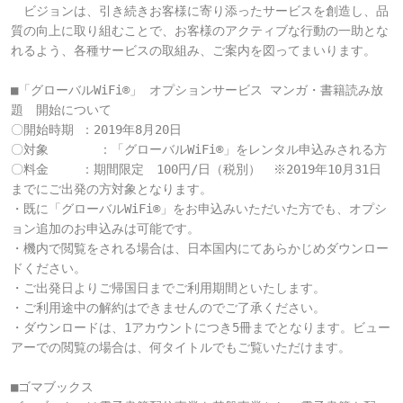
　ビジョンは、引き続きお客様に寄り添ったサービスを創造し、品
質の向上に取り組むことで、お客様のアクティブな行動の一助とな
れるよう、各種サービスの取組み、ご案内を図ってまいります。

■「グローバルWiFi®」 オプションサービス マンガ・書籍読み放
題　開始について

〇開始時期 ：2019年8月20日

〇対象       ：「グローバルWiFi®」をレンタル申込みされる方

〇料金　　 ：期間限定　100円/日（税別）　※2019年10月31日
までにご出発の方対象となります。

・既に「グローバルWiFi®」をお申込みいただいた方でも、オプシ
ョン追加のお申込みは可能です。

・機内で閲覧をされる場合は、日本国内にてあらかじめダウンロー
ドください。

・ご出発日よりご帰国日までご利用期間といたします。

・ご利用途中の解約はできませんのでご了承ください。

・ダウンロードは、1アカウントにつき5冊までとなります。ビュー
アーでの閲覧の場合は、何タイトルでもご覧いただけます。

■ゴマブックス
