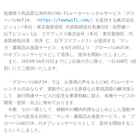
低価格で高品質な海外向けWi-Fiルーターレンタルサービス「グロ
ーバルWiFi®」（
https://townwifi.com/
）を提供する株式会社
ビジョン(本社：東京都新宿区 代表取締役社長兼CEO：佐野健一 
以下ビジョン)は、ゴマブックス株式会社（本社：東京都港区、代
表取締役社長：赤井 仁、以下ゴマブックス）が提供する「マン
ガ・書籍読み放題サービス」を8月20日より「グローバルWiFi®」
のオプションサービスとして追加し、提供を開始いたしました。

　また、2019年10月31日までにご出発の方に限り、一日100円（税
別）にてご提供いたします。

　「グローバルWiFi®」では、お客様の声をもとにWi-Fiルーター
レンタルのみならず、渡航中における多様なお客様課題の解決策と
して、旅行関連サービスの拡充を事業戦略に据え、各種サービスの
開発・提供・向上に努めております。

　今般、その一環として、移動中の機内利用をはじめとした渡航中
サービスの拡充を目的に「マンガ・書籍読み放題サービス」を「グ
ローバルWiFi®」のオプションサービスとして、提供を開始するこ
とといたしました。
