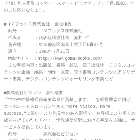
〔*8〕無人受取ロッカー「スマートピックアップ」「返却BOX」で
のご対応となります。

■ゴマブックス株式会社　会社概要

・商号　　　　：ゴマブックス株式会社

・代表者　　　：代表取締役社長　赤井 仁

・所在地　　　：東京都港区南青山六丁目6番22号

・設立　　　　：1988年7月21日

・Webサイト　：http://www.goma-books.com/

・主な事業内容：出版業、書籍・雑誌・電子出版物・デジタルコン
テンツの企画・編集・制作・販売、電子書籍コンテンツのアグリゲ
ート事業、デジタルコンテンツのオーサリング事業など

■株式会社ビジョン　会社概要

「世の中の情報通信産業革命に貢献します。」を経営理念に掲げ、
コーポレートスローガンである"More vision, More 
success."に沿い、より先見性のある選択で、お客様により多くの
成功を得ていただくべく、情報通信分野における事業を主軸に、サ
ービスを提供しています。

・商号　　　　　：株式会社ビジョン
