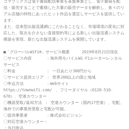
ゴマブックスは電子書籍配信事業を基盤事業とし、電子書籍を配
信・販売することで蓄積した大量の販売データを解析し、各々のリ
アル店舗の特性にあったヒット作品を選定しサービスを提供してい
ます。

また、従来型出版流通網にこだわることなく、市場環境の変化に対
応した、取次を介さない直接契約等による新しい出版流通システム
構築を実現。新たな出版流通システムを展開しています。

■「グローバルWiFi®」サービス概要　　　2019年8月21日現在

〇サービス内容 　　　：海外用モバイルWi-Fiルーターレンタル
サービス

〇料金 　　　　　　　： 一日あたり300円から

〇サービス提供エリア ： 世界200以上の国と地域

〇申込方法 　　　　　：Webサイト 
https://townwifi.com/　、フリーダイヤル（0120-510-
670）、空港カウンター

〇機器受取/返却方法 ： 空港カウンター（国内17空港）、宅配、
海外での事業所受取と宅配が可能。

〇提供事業者　　　　 ：株式会社ビジョン

〇対応空港カウンター：

・当日申込
