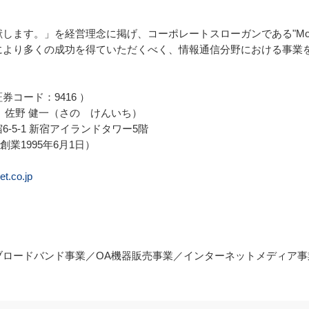
。」を経営理念に掲げ、コーポレートスローガンである"More vision,
により多くの成功を得ていただくべく、情報通信分野における事業
ード：9416 ）

佐野 健一（さの　けんいち）

5-1 新宿アイランドタワー5階

業1995年6月1日）

et.co.jp
ロードバンド事業／OA機器販売事業／インターネットメディア事業