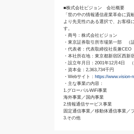
■株式会社ビジョン　会社概要

「世の中の情報通信産業革命に貢献します
より先見性のある選択で、お客様
す。

・商号：株式会社ビジョン

・東京証券取引所市場第一部　（証券コ
・代表者：代表取締役社長兼CEO　
・本社所在地：東京都新宿区西新宿6-
・設立年月日：2001年12月4日　（創
・資本金：2,363,734千円

・Webサイト：
https://www.vision-n
・主な事業の内容：

1.グローバルWiFi事業

海外事業／国内事業

2.情報通信サービス事業

固定通信事業／移動体通信事業／ブ
3.その他