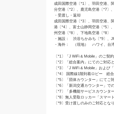
成田国際空港〔*1〕、羽田空港、
分空港〔*2〕、鹿児島空港〔*7〕、
・受渡し・返却

成田国際空港〔*3〕、羽田空港、
港〔*4〕、富士山静岡空港〔*5〕
州空港〔*8〕、下地島空港〔*8〕

・施設：　渋谷ちかみち〔*9〕、JR
・海外：　（現地）　ハワイ、台湾
〔*1〕「J WiFi & Mobile」のご
〔*2〕「総合案内」にてのご対応と
〔*3〕「J WiFi & Mobile
〔*4〕 国際線1階到着ロビー　総合案内
〔*5〕「団体カウンター」にてご対
〔*6〕「新潟交通カウンター」での
〔*7〕「多機能サービスカウンタ
〔*8〕無人受取ロッカー「スマー
〔*9〕受け渡しのみのご対応となり