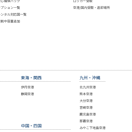
安心補償パック
ロッカー受取
オプション一覧
空港/国内受取・返却場所
レンタル対応国一覧
渡航中容量追加
東海・関西
九州・沖縄
伊丹空港
北九州空港
静岡空港
熊本空港
大分空港
宮崎空港
鹿児島空港
那覇空港
中国・四国
みやこ下地島空港