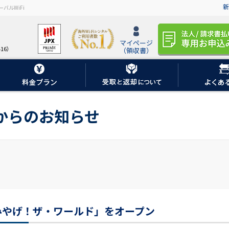
新
バルWiFi
マイページ
16）
（領収書）
iからのお知らせ
みやげ！ザ・ワールド」をオープン