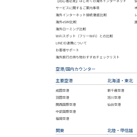
【初心者必見】はじめての海外インターネット
サービスに関するご案内事項
海外インターネット接続 徹底比較
海外eSIM比較
海外ローミング比較
WiFiスポット（フリーWiFi）との比較
LINE ID連携について
お客様サポート
海外旅行の持ち物おすすめチェックリスト
空港/国内カウンター
主要空港
北海道・東北
成田空港
新千歳空港
羽田空港
旭川空港
関西国際空港
仙台空港
中部国際空港
福岡空港
関東
北陸・甲信越