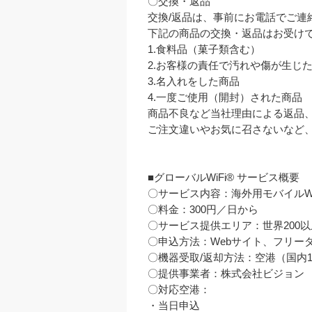
〇交換・返品

交換/返品は、事前にお電話でご連
下記の商品の交換・返品はお受けで
1.食料品（菓子類含む）

2.お客様の責任で汚れや傷が生じた
3.名入れをした商品

4.一度ご使用（開封）された商品

商品不良など当社理由による返品、
ご注文違いやお気に召さないなど、
■グローバルWiFi® サービス概要　　
〇サービス内容：海外用モバイルWi
〇料金：300円／日から

〇サービス提供エリア：世界200以
〇申込方法：Webサイト、フリーダイヤ
〇機器受取/返却方法：空港（国内
〇提供事業者：株式会社ビジョン

〇対応空港：

・当日申込
