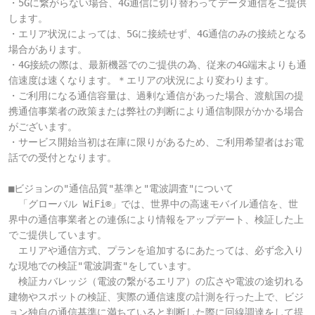
・5Gに繋がらない場合、4G通信に切り替わってデータ通信をご提供
します。

・エリア状況によっては、5Gに接続せず、4G通信のみの接続となる
場合があります。

・4G接続の際は、最新機器でのご提供の為、従来の4G端末よりも通
信速度は速くなります。＊エリアの状況により変わります。

・ご利用になる通信容量は、過剰な通信があった場合、渡航国の提
携通信事業者の政策または弊社の判断により通信制限がかかる場合
がございます。

・サービス開始当初は在庫に限りがあるため、ご利用希望者はお電
話での受付となります。

■ビジョンの"通信品質"基準と"電波調査"について

　「グローバル WiFi®」では、世界中の高速モバイル通信を、世
界中の通信事業者との連係により情報をアップデート、検証した上
でご提供しています。

　エリアや通信方式、プランを追加するにあたっては、必ず念入り
な現地での検証"電波調査"をしています。

　検証カバレッジ（電波の繋がるエリア）の広さや電波の途切れる
建物やスポットの検証、実際の通信速度の計測を行った上で、ビジ
ョン独自の通信基準に満ちていると判断した際に回線調達をして提