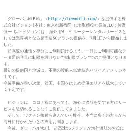
「グローバルWiFi®」（
https://townwifi.com/
）を提供する株
式会社ビジョン(本社：東京都新宿区 代表取締役社長兼CEO：佐野
健一 以下ビジョン)は、海外用Wi-Fiルーターレンタルサービスと
しては業界初となる超高速5Gプランの提供を、7月1日から開始しま
した。

　超高速の通信を存分にご利用頂けるよう、一日にご利用可能なデ
ータ通信容量に制限を設けない"無制限プラン"でのご提供となりま
す。

最初の提供国と地域は、不動の渡航人気渡航先ハワイとアメリカ本
土です。

今後準備が整い次第、韓国、中国をはじめ提供エリアを拡大してい
く予定です。

　ビジョンは、コロナ禍にあっても、海外に渡航を要する方にサー
ビスを途切れることなくご提供してきました。

　そして、ワクチン接種も進んでいく昨今、本当に多くの方々から
海外に行かれたいとの声をお聞きします。

　今後、グローバルWiFi「超高速5Gプラン」が海外渡航のお役に