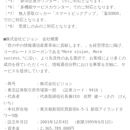
〔*5〕「新潟交通カウンター」でのご対応となります。

〔*6〕「多機能サービスカウンター」でのご対応となります。

〔*7〕 無人受取ロッカー「スマートピックアップ」「返却BOX」
でのご対応となります。

〔*8〕 受渡しのみのご対応となります。

■株式会社ビジョン　会社概要

「世の中の情報通信産業革命に貢献します。」を経営理念に掲げ、
コーポレートスローガンである"More vision, More 
success."に沿い、より先見性のある選択で、お客様により多くの
成功を得ていただくべく、情報通信分野における事業を主軸に、サ
ービスを提供しています。

・商号　　　　　：株式会社ビジョン

・東京証券取引所市場第一部　（証券コード：9416 ）

・代表者　　　　：代表取締役社長兼CEO　佐野 健一（さの　けん
いち）

・本社所在地　　：東京都新宿区西新宿6-5-1 新宿アイランドタ
ワー5階

・設立年月日　　：2001年12月4日　（創業1995年6月1日）

・資本金　　　　：2,365,789,000円
