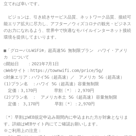
立てれば幸いです。

　ビジョンは、引き続きサービス品質、ネットワーク品質、接続可
能エリア拡大に尽力し、アフター／ウィズコロナの観光・ビジネス
のお力になれるよう、世界中で快適なモバイルインターネット接続
環境を提供してまいります。

■「グローバルWiFi®」超高速5G 無制限プラン　ハワイ・アメリ
カ　について

○開始日　　：2021年7月1日

○Webサイト：https://townwifi.com/price/5g/

○対象エリア：ハワイ5G（超高速）／　アメリカ 5G（超高速）

(1)プラン名　：ハワイ 5G（超高速）容量無制限

　定価：3,170円　　　　早割〔*〕：2,970円

(2)プラン名　：　アメリカ本土 5G (超高速) 容量無制限

　定価： 3,170円 　　　早割〔*〕：2,970円

〔*〕早割はWEB規定申込み期間内に申込まれた方が対象となりま
す。詳細はWEBサイト内にてご確認お願いします。

※ご利用上の注意：
