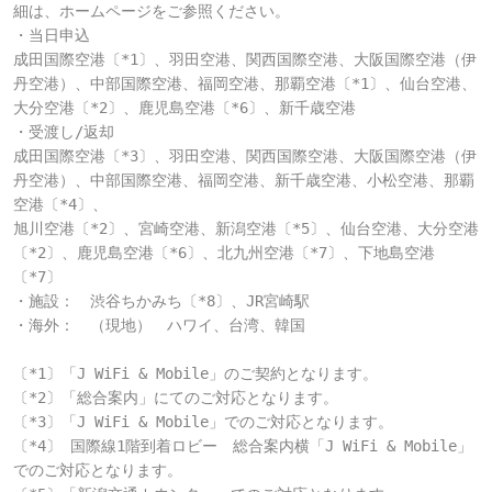
細は、ホームページをご参照ください。

・当日申込

成田国際空港〔*1〕、羽田空港、関西国際空港、大阪国際空港（伊
丹空港）、中部国際空港、福岡空港、那覇空港〔*1〕、仙台空港、
大分空港〔*2〕、鹿児島空港〔*6〕、新千歳空港

・受渡し/返却

成田国際空港〔*3〕、羽田空港、関西国際空港、大阪国際空港（伊
丹空港）、中部国際空港、福岡空港、新千歳空港、小松空港、那覇
空港〔*4〕、

旭川空港〔*2〕、宮崎空港、新潟空港〔*5〕、仙台空港、大分空港
〔*2〕、鹿児島空港〔*6〕、北九州空港〔*7〕、下地島空港
〔*7〕

・施設：　渋谷ちかみち〔*8〕、JR宮崎駅

・海外：　（現地）　ハワイ、台湾、韓国

〔*1〕「J WiFi & Mobile」のご契約となります。

〔*2〕「総合案内」にてのご対応となります。

〔*3〕「J WiFi & Mobile」でのご対応となります。

〔*4〕 国際線1階到着ロビー　総合案内横「J WiFi & Mobile」
でのご対応となります。
