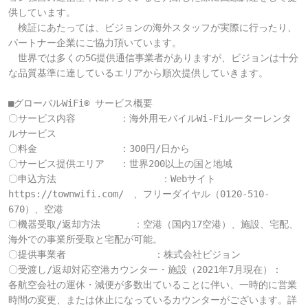
供しています。

　検証にあたっては、ビジョンの海外スタッフが実際に行ったり、
パートナー企業にご協力頂いています。

　世界では多くの5G提供通信事業者がありますが、ビジョンは十分
な品質基準に達しているエリアから順次提供していきます。

■グローバルWiFi® サービス概要　

〇サービス内容 　　　　：海外用モバイルWi-Fiルーターレンタ
ルサービス

〇料金 　　　　　　　　：300円/日から

〇サービス提供エリア　 ：世界200以上の国と地域

〇申込方法                   ：Webサイト
https://townwifi.com/　、フリーダイヤル（0120-510-
670）、空港

〇機器受取/返却方法      ：空港（国内17空港）、施設、宅配、
海外での事業所受取と宅配が可能。

〇提供事業者                ：株式会社ビジョン

〇受渡し/返却対応空港カウンター・施設（2021年7月現在）：

各航空会社の運休・減便が多数出ていることに伴い、一時的に営業
時間の変更、または休止になっているカウンターがございます。詳