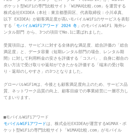
ポケット型WiFiの専門比較サイト「WiMAX比較.com」を運営する
株式会社EXIDEA（本社：東京都墨田区、代表取締役：小川卓真、
以下 EXIDEA）が顧客満足度が高いモバイルWiFiのサービスを表彰
する「
モバイルWiFiアワード 2024 冬
」のモバイルWiFi 海外レ
ンタル部門 から、3つの項目でNo.1に選ばれました。

受賞項目は、サービスに対する全体的な満足度、総合評価の「総合
満足度」と、データ容量（短期レンタル部門の場合、レンタル期
間）に対して利用料金の安さを評価する「コスパ」、自身に都合の
良い方法で受け取りや返却ができたかを評価する「端末の受け取
り・返却のしやすさ」の3つとなりました。

グローバルWiFi®は、今後とも顧客満足度向上のため、サービス品
質、ネットワーク品質の向上、顧客目線での事業経営に一層尽力し
てまいります。

モバイルWiFiアワード
は、株式会社EXIDEAが運営するWiMAX・ポ
ケット型WiFiの専門比較サイト「WiMAX比較.com」がモバイル