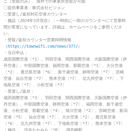
ニ（受取のみ）、海外での事業所受取が可能

〇提供事業者：株式会社ビジョン

〇受渡し/返却対応空港カウンター

・施設（2024年3月現在）：一時的に一部のカウンターにて営業時
間が変更になっています。詳細は、ホームページをご参照くださ
い。

・受取/返却カウンター営業時間情報
（
https://townwifi.com/news/377/
）

・当日申込：

成田国際空港〔*1〕、羽田空港、関西国際空港、大阪国際空港（伊
丹空港）、中部国際空港、福岡空港、那覇空港〔*1〕、大分空港
〔*2〕、鹿児島空港〔*6〕、新千歳空港、静岡空港〔*7〕、宮崎
空港、仙台空港〔*7〕、熊本空港〔*7〕、北九州空港〔*7〕、下
地島空港〔*7〕、小松空港〔*7〕

・受渡し/返却：

成田国際空港〔*3〕、羽田空港、関西国際空港、大阪国際空港（伊
丹空港）、中部国際空港、静岡空港〔*7〕、福岡空港、新千歳空
港、小松空港、那覇空港〔*4〕、旭川空港〔*2〕、宮崎空港、新潟
空港〔*5〕、仙台空港〔*7〕、大分空港〔*2〕、鹿児島空港
〔*6〕、北九州空港〔*7〕、下地島空港〔*7〕、熊本空港〔*7〕

・施設：　渋谷ちかみち〔*8〕、JR宮崎駅
