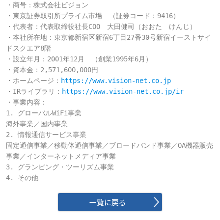
・商号：株式会社ビジョン

・東京証券取引所プライム市場　（証券コード：9416）

・代表者：代表取締役社長COO　大田健司（おおた　けんじ）

・本社所在地：東京都新宿区新宿6丁目27番30号新宿イーストサイ
ドスクエア8階

・設立年月：2001年12月　（創業1995年6月）

・資本金：2,571,600,000円

・ホームページ：
https://www.vision-net.co.jp
・IRライブラリ：
https://www.vision-net.co.jp/ir
・事業内容：

1. グローバルWiFi事業

海外事業／国内事業

2. 情報通信サービス事業

固定通信事業／移動体通信事業／ブロードバンド事業／OA機器販売
事業／インターネットメディア事業

3. グランピング・ツーリズム事業

4. その他
一覧に戻る