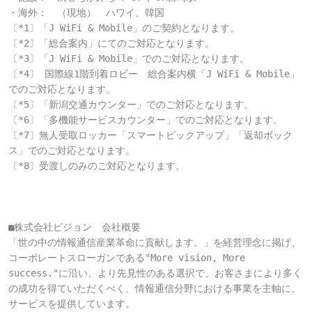
・海外：　（現地）　ハワイ、韓国

〔*1〕「J WiFi & Mobile」のご契約となります。

〔*2〕「総合案内」にてのご対応となります。

〔*3〕「J WiFi & Mobile」でのご対応となります。

〔*4〕 国際線1階到着ロビー　総合案内横「J WiFi & Mobile」
でのご対応となります。

〔*5〕「新潟交通カウンター」でのご対応となります。

〔*6〕「多機能サービスカウンター」でのご対応となります。

〔*7〕無人受取ロッカー「スマートピックアップ」「返却ボック
ス」でのご対応となります。

〔*8〕受渡しのみのご対応となります。

■株式会社ビジョン　会社概要

「世の中の情報通信産業革命に貢献します。」を経営理念に掲げ、
コーポレートスローガンである"More vision, More 
success."に沿い、より先見性のある選択で、お客さまにより多く
の成功を得ていただくべく、情報通信分野における事業を主軸に、
サービスを提供しています。
