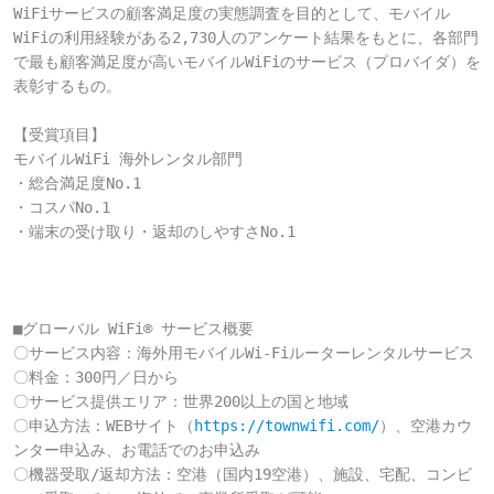
WiFiサービスの顧客満足度の実態調査を目的として、モバイル
WiFiの利用経験がある2,730人のアンケート結果をもとに、各部門
で最も顧客満足度が高いモバイルWiFiのサービス（プロバイダ）を
表彰するもの。

【受賞項目】

モバイルWiFi 海外レンタル部門

・総合満足度No.1

・コスパNo.1

・端末の受け取り・返却のしやすさNo.1

■グローバル WiFi® サービス概要

〇サービス内容：海外用モバイルWi-Fiルーターレンタルサービス

〇料金：300円／日から

〇サービス提供エリア：世界200以上の国と地域

〇申込方法：WEBサイト（
https://townwifi.com/
）、空港カウ
ンター申込み、お電話でのお申込み

〇機器受取/返却方法：空港（国内19空港）、施設、宅配、コンビ