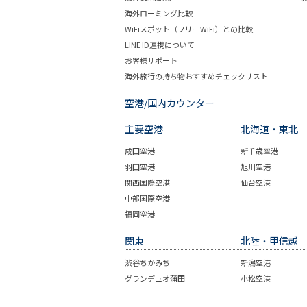
海外ローミング比較
WiFiスポット（フリーWiFi）との比較
LINE ID連携について
お客様サポート
海外旅行の持ち物おすすめチェックリスト
空港/国内カウンター
主要空港
北海道・東北
成田空港
新千歳空港
羽田空港
旭川空港
関西国際空港
仙台空港
中部国際空港
福岡空港
関東
北陸・甲信越
渋谷ちかみち
新潟空港
グランデュオ蒲田
小松空港