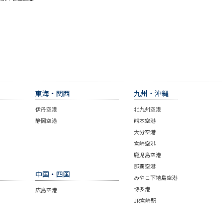
東海・関西
九州・沖縄
伊丹空港
北九州空港
静岡空港
熊本空港
大分空港
宮崎空港
鹿児島空港
那覇空港
中国・四国
みやこ下地島空港
博多港
広島空港
JR宮崎駅