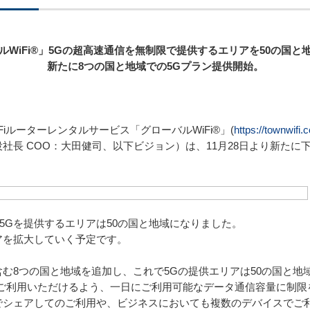
ルWiFi®」5Gの超高速通信を無制限で提供するエリアを50の国と地
新たに8つの国と地域での5Gプラン提供開始。
iルーターレンタルサービス「グローバルWiFi®」(
https://townwifi.
社長 COO：大田健司、以下ビジョン）は、11月28日より新たに
で5Gを提供するエリアは50の国と地域になりました。

を拡大していく予定です。

む8つの国と地域を追加し、これで5Gの提供エリアは50の国と地域
ご利用いただけるよう、一日にご利用可能なデータ通信容量に制限を
でシェアしてのご利用や、ビジネスにおいても複数のデバイスでご