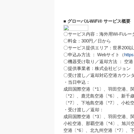
■ グローバルWiFi® サービス概要

〇サービス内容：海外用Wi-Fiル
〇料金：300円／日から

〇サービス提供エリア：世界200以
〇申込み方法 ： Webサイト（
https
〇機器受け取り／返却方法 ： 空
〇提供事業者：株式会社ビジョン

〇受け渡し／返却対応空港カウンタ
・当日申込：

成田国際空港〔*1〕、羽田空港、
〔*2〕、鹿児島空港〔*6〕、新千
〔*7〕、下地島空港〔*7〕、小松空港
・受け渡し／返却：

成田国際空港〔*3〕、羽田空港、
小松空港、那覇空港〔*4〕、旭川空
空港〔*6〕、北九州空港〔*7〕、下