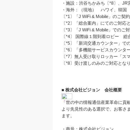
・施設：渋谷ちかみち〔*8〕、JR
・海外：（現地）　ハワイ、韓国

〔*1〕「J WiFi & Mobile」のご
〔*2〕「総合案内」にてのご対応と
〔*3〕「J WiFi & Mobile」で
〔*4〕 国際線１階到着ロビー　総合案内
〔*5〕「新潟交通カウンター」での
〔*6〕「多機能サービスカウンタ
〔*7〕無人受け取りロッカー「ス
〔*8〕受け渡しのみのご対応となり
■ 株式会社ビジョン　会社概要

「世の中の情報通信産業革命に貢献しま
より先見性のある選択で、お客さ
ます。

・商号：株式会社ビジョン
