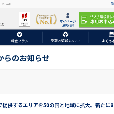
新
バルWiFi
マイページ
16）
（領収書）
iからのお知らせ
で提供するエリアを50の国と地域に拡大。新たに8