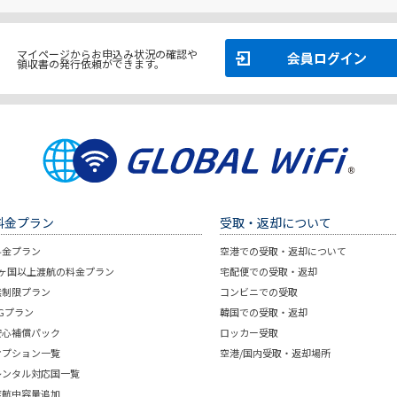
マイページからお申込み状況の確認や
領収書の発行依頼ができます。
料金プラン
受取・返却について
料金プラン
空港での受取・返却について
2ヶ国以上渡航の料金プラン
宅配便での受取・返却
無制限プラン
コンビニでの受取
5Gプラン
韓国での受取・返却
安心補償パック
ロッカー受取
オプション一覧
空港/国内受取・返却場所
レンタル対応国一覧
渡航中容量追加