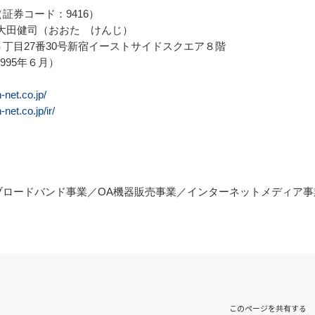
券コード：9416）

大田健司（おおた　けんじ）

丁目27番30号新宿イーストサイドスクエア８階

995年６月）

-net.co.jp/
net.co.jp/ir/
ロードバンド事業／OA機器販売事業／インターネットメディア事業
このページを共有する