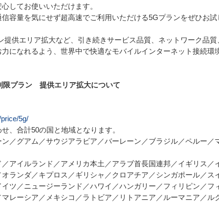
心してお使いいただけます。

信容量を気にせず超高速でご利用いただける5Gプランをぜひお試し
ラン提供エリア拡大など、引き続きサービス品質、ネットワーク品質
力になれるよう、世界中で快適なモバイルインターネット接続環境
無制限プラン　提供エリア拡大について
/price/5g/
せ、合計50の国と地域となります。

ン／グアム／サウジアラビア／バーレーン／ブラジル／ペルー／マ
ド／アイルランド／アメリカ本土／アラブ首長国連邦／イギリス／
／オランダ／キプロス／ギリシャ／クロアチア／シンガポール／ス
ドイツ／ニュージーランド／ハワイ／ハンガリー／フィリピン／フ
／マレーシア／メキシコ／ラトビア／リトアニア／ルーマニア／ル