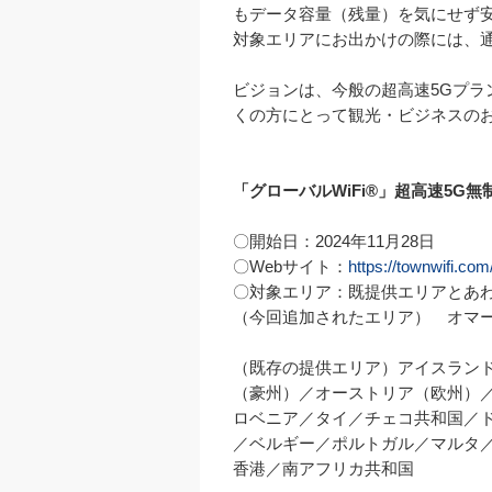
もデータ容量（残量）を気にせず安
対象エリアにお出かけの際には、通
ビジョンは、今般の超高速5Gプ
くの方にとって観光・ビジネスのお
「グローバルWiFi®」超高速5G
〇開始日：2024年11月28日

〇Webサイト：
https://townwifi.com
〇対象エリア：既提供エリアとあわ
（今回追加されたエリア）　オマー
（既存の提供エリア）アイスラン
（豪州）／オーストリア（欧州）
ロベニア／タイ／チェコ共和国／
／ベルギー／ポルトガル／マルタ
香港／南アフリカ共和国
