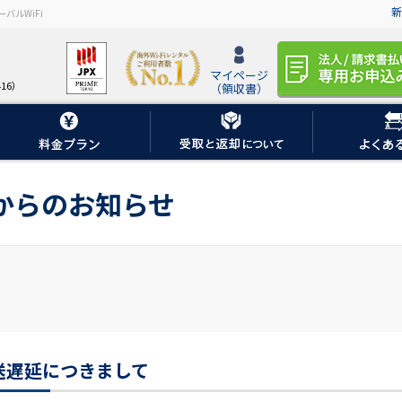
新
バルWiFi
マイページ
16）
（領収書）
iからのお知らせ
送遅延につきまして