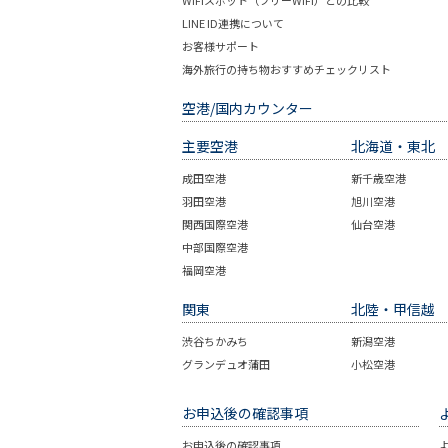
WiFiスポット（フリーWiFi）との比較
LINE ID連携について
お客様サポート
海外旅行の持ち物おすすめチェックリスト
空港/国内カウンター
主要空港
北海道・東北
成田空港
新千歳空港
羽田空港
旭川空港
関西国際空港
仙台空港
中部国際空港
福岡空港
関東
北陸・甲信越
渋谷ちかみち
新潟空港
グランデュオ蒲田
小松空港
お申込後の確認事項
お申込後の確認事項