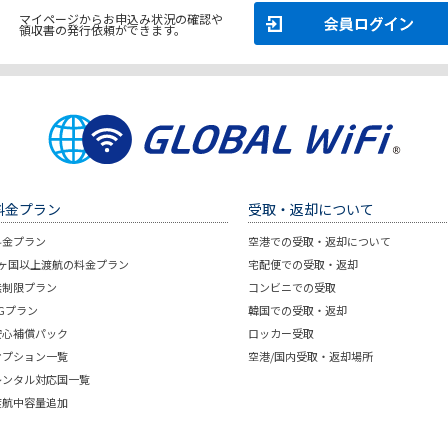
マイページからお申込み状況の確認や
領収書の発行依頼ができます。
料金プラン
受取・返却について
料金プラン
空港での受取・返却について
2ヶ国以上渡航の料金プラン
宅配便での受取・返却
無制限プラン
コンビニでの受取
5Gプラン
韓国での受取・返却
安心補償パック
ロッカー受取
オプション一覧
空港/国内受取・返却場所
レンタル対応国一覧
渡航中容量追加