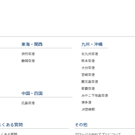
東海・関西
九州・沖縄
伊丹空港
北九州空港
静岡空港
熊本空港
大分空港
宮崎空港
鹿児島空港
那覇空港
中国・四国
みやこ下地島空港
博多港
広島空港
JR宮崎駅
よくある質問
その他
よくある質問
グローバルWiFiアプリについて