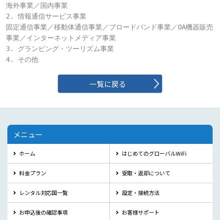
海外事業／国内事業

2. 情報通信サービス事業

固定通信事業／移動体通信事業／ブロードバンド事業／OA機器販売
事業／インターネットメディア事業

3. グランピング・ツーリズム事業

4. その他
一覧に戻る
メニュー
ホーム
はじめてのグローバルWiFi
料金プラン
受取・返却について
レンタル対応国一覧
設定・接続方法
お申込後の確認事項
お客様サポート