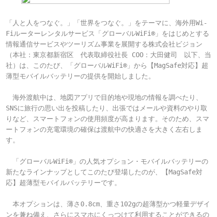
「人と人をつなぐ。」「世界をつなぐ。」をテーマに、海外用Wi-
Fiルーターレンタルサービス「グローバルWiFi®」をはじめとする
情報通信サービスやツーリズム事業を展開する株式会社ビジョン
（本社：東京都新宿区　代表取締役社長 COO：大田健司　以下、当
社）は、このたび、「グローバルWiFi®」から【MagSafe対応】超
薄型モバイルバッテリーの提供を開始しました。

　海外渡航中は、地図アプリで目的地や現地の情報を調べたり、
SNSに旅行の思い出を投稿したり、出張ではメールや資料のやり取
りなど、スマートフォンの使用頻度が高まります。そのため、スマ
ートフォンの充電環境の確保は渡航中の快適さを大きく左右しま
す。

　「グローバルWiFi®」の人気オプション・モバイルバッテリーの
新たなラインナップとしてこのたび登場したのが、【MagSafe対
応】超薄型モバイルバッテリーです。

　本オプションは、薄さ0.8cm、重さ102gの超薄型かつ軽量デザイ
ンを兼ね備え、さらにスマホにくっつけて利用することができるの