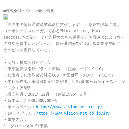
■株式会社ビジョン会社概要
「世の中の情報通信産業革命に貢献します。」を経営理念に掲げ、
コーポレートスローガンである"More vision, More 
success."に沿い、より先見性のある選択で、お客さまにより多く
の成功を得ていただくべく、情報通信分野における事業を主軸に、
サービスを提供しています。

・商号：株式会社ビジョン

・東京証券取引所プライム市場　（証券コード：9416）

・代表者：代表取締役社長COO　大田健司（おおた　けんじ）

・本社所在地：東京都新宿区新宿６丁目27番30号新宿イーストサイ
ドスクエア8階

・設立年月：2001年12月　（創業1995年６月）

・資本金：2,938,000,000円

・ホームページ：
https://www.vision-net.co.jp/
・IRライブラリ：
https://www.vision-net.co.jp/ir/
・事業内容：

1. グローバルWiFi事業
