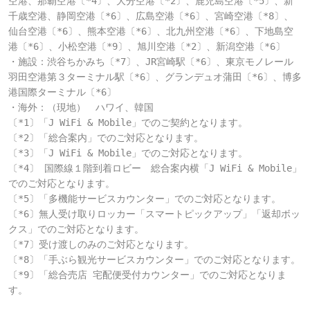
空港、那覇空港〔*4〕、大分空港〔*2〕、鹿児島空港〔*5〕、新
千歳空港、静岡空港〔*6〕、広島空港〔*6〕、宮崎空港〔*8〕、
仙台空港〔*6〕、熊本空港〔*6〕、北九州空港〔*6〕、下地島空
港〔*6〕、小松空港〔*9〕、旭川空港〔*2〕、新潟空港〔*6〕

・施設：渋谷ちかみち〔*7〕、JR宮崎駅〔*6〕、東京モノレール
羽田空港第３ターミナル駅〔*6〕、グランデュオ蒲田〔*6〕、博多
港国際ターミナル〔*6〕

・海外：（現地）　ハワイ、韓国

〔*1〕「J WiFi & Mobile」でのご契約となります。

〔*2〕「総合案内」でのご対応となります。

〔*3〕「J WiFi & Mobile」でのご対応となります。

〔*4〕 国際線１階到着ロビー　総合案内横「J WiFi & Mobile」
でのご対応となります。

〔*5〕「多機能サービスカウンター」でのご対応となります。

〔*6〕無人受け取りロッカー「スマートピックアップ」「返却ボッ
クス」でのご対応となります。

〔*7〕受け渡しのみのご対応となります。

〔*8〕「手ぶら観光サービスカウンター」でのご対応となります。

〔*9〕「総合売店 宅配便受付カウンター」でのご対応となりま
す。
