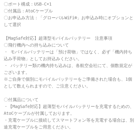
〇ポート構成：USB-C×1

〇付属品：AtoCケーブル

〇お申込み方法：「グローバルWiFi®」お申込み時にオプションと
して選択

【MagSafe対応】超薄型モバイルバッテリー　注意事項
〇飛行機内への持ち込みについて

・ モバイルバッテリーは「預け荷物」ではなく、必ず「機内持ち
込み手荷物」としてお持込みください。

・ バッテリー類の機内持ち込みは、各航空会社にて、個数規定が
ございます。

※ご自身で個別にモバイルバッテリーをご準備された場合も、1個
として数えられますので、ご注意ください。

〇付属品について

・【MagSafe対応】超薄型モバイルバッテリーを充電するための、
AtoCケーブルが付属しております。

・充電ケーブルに接続してスマートフォン等を充電する場合は、別
途充電ケーブルをご用意ください。
