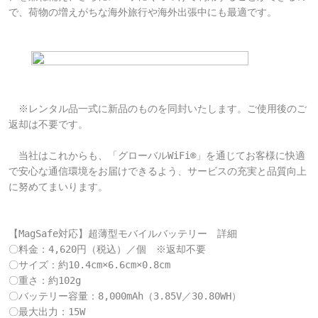
で、荷物の増えがちな海外旅行や海外出張中にも最適です。

　※レンタル品一式に新品のものを同封いたします。ご使用後のご
返却は不要です。

　当社はこれからも、「グローバルWiFi®」を通じてお客様に快適
で安心な通信環境をお届けできるよう、サービスの充実と品質向上
に努めてまいります。

【MagSafe対応】超薄型モバイルバッテリー　詳細
〇料金：4,620円（税込）／個　※返却不要

〇サイズ：約10.4cm×6.6cm×0.8cm

〇重さ：約102g

〇バッテリー容量：8,000mAh（3.85V／30.80WH）

〇最大出力：15W
