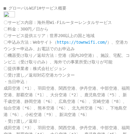
■ グローバルWiFi®サービス概要
〇サービス内容：海外用Wi-Fiルーターレンタルサービス

〇料金：300円／日から

〇サービス提供エリア：世界200以上の国と地域

〇申込み方法：Webサイト（
https://townwifi.com/
）、空港カ
ウンター申込み、お電話でのお申込み

〇機器受け取り／返却方法：空港（国内20空港）、施設、宅配、コ
ンビニ（受け取りのみ）、海外での事業所受け取りが可能

〇提供事業者：株式会社ビジョン

〇受け渡し／返却対応空港カウンター

・当日申込：

成田空港〔*1〕、羽田空港、関西空港、伊丹空港、中部空港、福岡
空港、那覇空港〔*1〕、大分空港〔*2〕、鹿児島空港〔*5〕、新
千歳空港、静岡空港〔*6〕、広島空港〔*6〕、宮崎空港〔*8〕、
仙台空港〔*6〕、熊本空港〔*6〕、北九州空港〔*6〕、下地島空
港〔*6〕、小松空港〔*9〕、新潟空港〔*6〕

・受け渡し／返却：

成田空港〔*3〕、羽田空港、関西空港、伊丹空港、中部空港、福岡