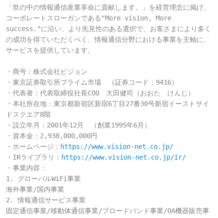
「世の中の情報通信産業革命に貢献します。」を経営理念に掲げ、
コーポレートスローガンである"More vision, More 
success."に沿い、より先見性のある選択で、お客さまにより多く
の成功を得ていただくべく、情報通信分野における事業を主軸に、
サービスを提供しています。

・商号：株式会社ビジョン

・東京証券取引所プライム市場　（証券コード：9416）

・代表者：代表取締役社長COO　大田健司（おおた　けんじ）

・本社所在地：東京都新宿区新宿6丁目27番30号新宿イーストサイ
ドスクエア8階

・設立年月：2001年12月　（創業1995年6月）

・資本金：2,938,000,000円

・ホームページ：
https://www.vision-net.co.jp/
・IRライブラリ：
https://www.vision-net.co.jp/ir/
・事業内容：

1. グローバルWiFi事業

海外事業/国内事業

2. 情報通信サービス事業

固定通信事業/移動体通信事業/ブロードバンド事業/OA機器販売事