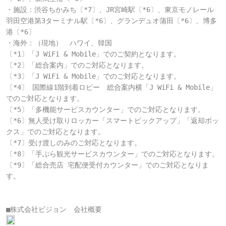
・施設：渋谷ちかみち〔*7〕、JR宮崎駅〔*6〕、東京モノレール
羽田空港第3ターミナル駅〔*6〕、グランデュオ蒲田〔*6〕、博多
港〔*6〕

・海外：（現地）　ハワイ、韓国

〔*1〕「J WiFi & Mobile」でのご契約となります。

〔*2〕「総合案内」でのご対応となります。

〔*3〕「J WiFi & Mobile」でのご対応となります。

〔*4〕 国際線1階到着ロビー　総合案内横「J WiFi & Mobile」
でのご対応となります。

〔*5〕「多機能サービスカウンター」でのご対応となります。

〔*6〕無人受け取りロッカー「スマートピックアップ」「返却ボッ
クス」でのご対応となります。

〔*7〕受け渡しのみのご対応となります。

〔*8〕「手ぶら観光サービスカウンター」でのご対応となります。

〔*9〕「総合売店 宅配便受付カウンター」でのご対応となりま
す。

■株式会社ビジョン　会社概要