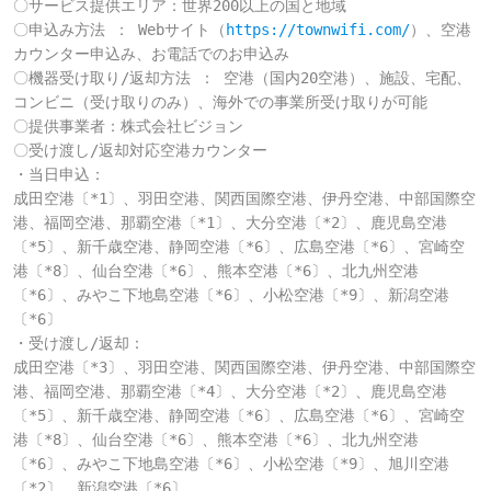
〇サービス提供エリア：世界200以上の国と地域

〇申込み方法 ： Webサイト（
https://townwifi.com/
）、空港
カウンター申込み、お電話でのお申込み

〇機器受け取り/返却方法 ： 空港（国内20空港）、施設、宅配、
コンビニ（受け取りのみ）、海外での事業所受け取りが可能

〇提供事業者：株式会社ビジョン

〇受け渡し/返却対応空港カウンター

・当日申込：

成田空港〔*1〕、羽田空港、関西国際空港、伊丹空港、中部国際空
港、福岡空港、那覇空港〔*1〕、大分空港〔*2〕、鹿児島空港
〔*5〕、新千歳空港、静岡空港〔*6〕、広島空港〔*6〕、宮崎空
港〔*8〕、仙台空港〔*6〕、熊本空港〔*6〕、北九州空港
〔*6〕、みやこ下地島空港〔*6〕、小松空港〔*9〕、新潟空港
〔*6〕

・受け渡し/返却：

成田空港〔*3〕、羽田空港、関西国際空港、伊丹空港、中部国際空
港、福岡空港、那覇空港〔*4〕、大分空港〔*2〕、鹿児島空港
〔*5〕、新千歳空港、静岡空港〔*6〕、広島空港〔*6〕、宮崎空
港〔*8〕、仙台空港〔*6〕、熊本空港〔*6〕、北九州空港
〔*6〕、みやこ下地島空港〔*6〕、小松空港〔*9〕、旭川空港
〔*2〕、新潟空港〔*6〕
