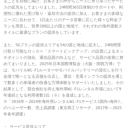
ることを目標に掲げ、お客さまの声からニーズに寄り添ったサービ
スの拡充をしてまいりました。24時間365日体制のサポートや、利
便性に優れた受け取り・返却方法の提供に加え、お客さまの多様な
ニーズに合わせて、1日あたりのデータ容量に応じた様々な料金プ
ランを用意し、世界200以上の国と地域で、それぞれの海外渡航ス
タイルに最適なプランの提供をしています。

また、5Gプランの提供エリアを54の国と地域に拡大し、24時間受
け取り可能なロッカー「スマートピックアップ」の設置によるタッ
チポイントの強化、通信品質の向上など、サービス品質の改善に努
めてまいりました。2025年日本国際博覧会（大阪・関西万博）で
は、モバイルWi-Fiルーターやモバイルバッテリーの貸出しを行う
会場で唯一となる店舗を出店し、通信・充電インフラの提供を通じ
て数多くの来場者の快適な万博体験をサポートいたしました。その
結果として、競合他社を抑え海外用Wi-Fiレンタル市場において9
年連続となる利用者数1位（※）を達成しました。

※「2016年～2024年海外用レンタルWi-Fiサービス(国内→海外)」
のべユーザー数、売上高調査（東京商工リサーチ、2017年～2025
年各年調査）

・ サービス提供エリア