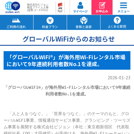
株式会社ビジョン
東証プライム上場
(証券コード9416)
グローバルWiFiからのお知らせ
「グローバルWiFi®」が海外用Wi-Fiレンタル市場
において9年連続利用者数No.1を達成。
2026-01-23
「グローバルWiFi®」が海外用Wi-Fiレンタル市場において9年連続
利用者数No.1を達成。
　「人と人をつなぐ。」「世界をつなぐ。」のテーマのもと、グロ
ーバルWiFi事業、情報通信サービス事業、グランピング・ツーリズ
ム事業を展開する株式会社ビジョン（本社：東京都新宿区　代表取
締役社長 COO：大田健司）が手掛ける、海外用Wi-Fiルーターレン