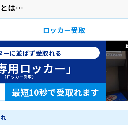
プとは…
ロッカー受取
ターに並ばず受取れる
専用ロッカー」
（ロッカー受取）
最短10秒で受取れます
流れ