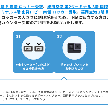
2階 到着階 ロッカー受取
、
成田空港 第2ターミナル 3階 国
ミナル 4階 出発ロビー 南側 ロッカー受取
、
福岡空港 1階
、ロッカーの大きさに制限があるため、下記に該当する方は
港カウンター受取のご利用をお願いいたします。
WiFiルーター(２台以上)
特定のオプションを
をお申込みの方
お申込みの方
ダプター、6in1高速充電ケーブル、位置情報確認GPS、ボーズノイズキャンセリングイヤ
リー、【PC対応】高性能マルチポートアダプター、別行動用プラス1台オプション、
Pad、THETA S、ミニフォトプリンター