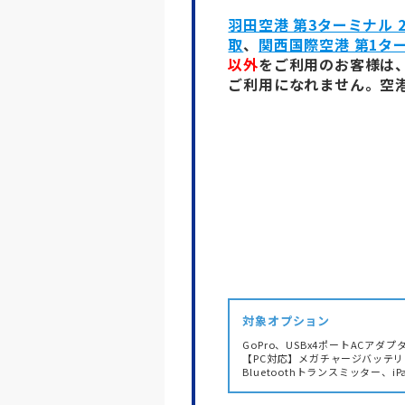
羽田空港 第3ターミナル 
取
、
関西国際空港 第1ター
以外
をご利用のお客様は
ご利用になれません。空
対象オプション
GoPro、USBx4ポートACア
【PC対応】メガチャージバッテ
Bluetoothトランスミッター、i