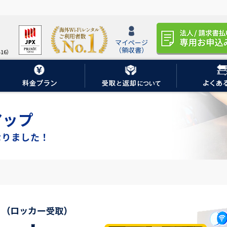
マイページ
（領収書）
16）
アップ
なりました！