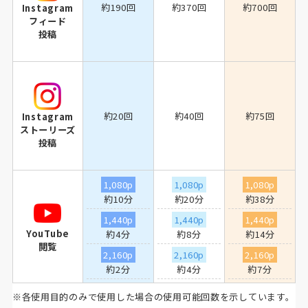
約190回
約370回
約700回
Instagram
フィード
投稿
約20回
約40回
約75回
Instagram
ストーリーズ
投稿
1,080p
1,080p
1,080p
約10分
約20分
約38分
1,440p
1,440p
1,440p
YouTube
約4分
約8分
約14分
閲覧
2,160p
2,160p
2,160p
約2分
約4分
約7分
※各使用目的のみで使用した場合の使用可能回数を示しています。