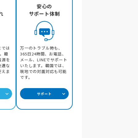
！
安心の
れ
サポート体制
レスなく過ごすことができまし
までは
万一のトラブル時も、
プ。韓
365日24時間、お電話、
電源を
メール、LINEでサポート
快適な
いたします。韓国では、
応対も大変良かったです。
使えま
現地での対面対応も可能
です。
持ち運びやすい。素晴らしいサ
サポート
由なくインターネットに接続で
なく快適なネット環境でした。来