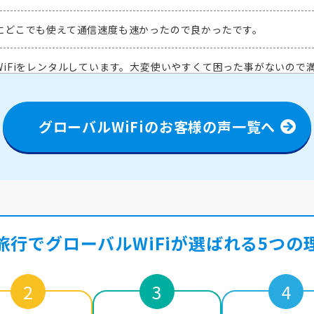
にどこでも使えて通信速度も速かったので良かったです。
iFiをレンタルしています。大変使いやすくて困った事がないので
ても快適だった。地下鉄の車内でも電波が入り、すごく良かった。ま
グローバルWiFiのお客様の声一覧へ
iに繋がり助かりました。
定があり、WiFiが必要だったのでグローバルWiFiを利用しました。
かったので申込みしました。とても便利だったので、海外旅行の際は
旅行でグローバルWiFiが
選ばれる5つの
初めてグローバルWiFiを利用しましたが、山の中でも繋がり、と
2
3
4
で使用しましたが、どのエリアでも問題なくスピーディにWiFi接
仕方も簡単で助かりました。