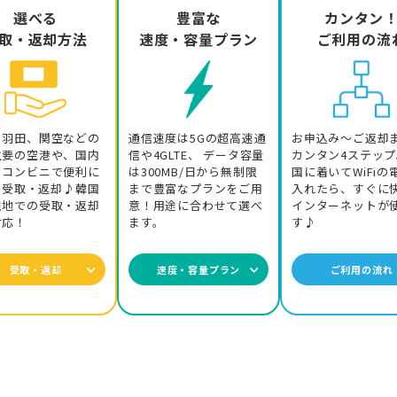
選べる
豊富な
カンタン
取・返却方法
速度・容量プラン
ご利用の流
変満足しました。
ク快適、機器も薄型でコンパクトながらバッテリーは1日持ち、スト
、羽田、関空などの
通信速度は5Gの超高速通
お申込み～ご返却
ローバルWiFiを使いましたが全く問題なし、期待以上でした。
主要の空港や、国内
信や4GLTE、 データ容量
カンタン4ステッ
、コンビニで便利に
は300MB/日から無制限
国に着いてWiFiの
iを受取・返却♪韓国
まで豊富なプランをご用
入れたら、すぐに
ました。ソウル明洞オフィス受取、仁川空港返却ともスムーズで、
現地での受取・返却
意！用途に合わせて選べ
インターネットが
対応！
ます。
す♪
ば接続できており、速度も速く、電池は丸一日持っていて、小さくて
韓国に行く際にも必ずグローバルWiFiを使いたいと思います。
受取・返却
速度・容量プラン
ご利用の流れ
バルWiFiを利用しましたが、大変満足できました。どこでも不自
居場所を確認しながら行動できました。
を借りたのは初めてですが、4Gの速さのおかげで、何のストレスも
用したいと思います。