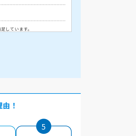
満足しています。
た次回も必ず利用します。
初めてのWiFiレンタルでした
また利用したいと思っておりま
理由！
ても満足です。次回も利用したい
5
続ができ使用することができまし