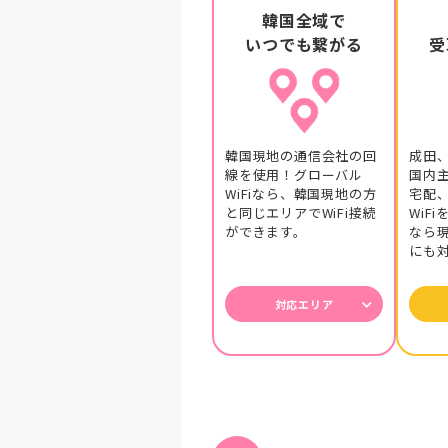
韓国全域で
いつでも繋がる
受
ソウル全域で使用できたので大
ソウルの地下鉄の中でもサクサ
た。
韓国現地の通信会社の回
成田
ソウル中心部での利用。初めてグ
線を使用！グローバル
国内
WiFiなら、韓国現地の方
宅配
と同じエリアでWiFi接続
WiF
韓国現地での受け渡しを利用し
ができます。
なら
にも
韓国にて、よほど山奥でなけれ
ービスを受けられました。次回、
対応エリア
ソウルへ出張があり初めてグロー
き、スマホでしっかりと自分の
韓国の釜山でグローバルWiFi
月もソウルに行くので、また利