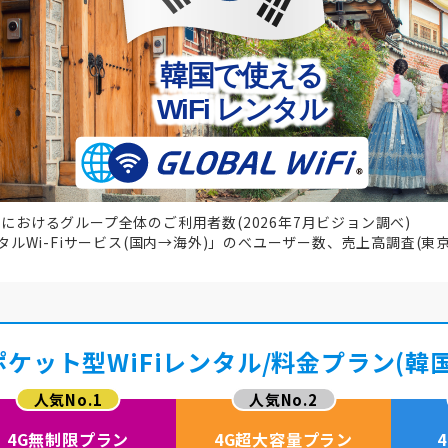
韓国で使える
WiFi レンタル
スにおけるグループ全体のご利用者数(2026年7月ビジョン調べ)
ンタルWi-Fiサービス(国内→海外)」のべユーザー数、売上高調査(東京
ポケット型WiFiレンタル/料金プラン(韓国
4G無制限プラン
4G超大容量プラン