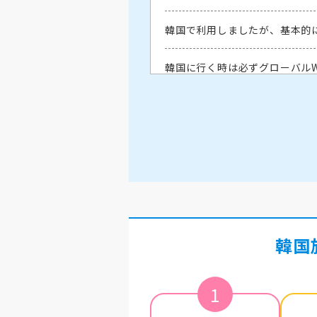
韓国で利用しましたが、基本的
韓国に行く時は必ずグローバルW
韓国の全エリアで4Gが入りと
韓国の地方でもスムーズにWiF
ソウルで友達と待ち合わせする予
が、グローバルWiFiが一番安
す。
韓国
韓国のソウルに渡航するため今回
です。
1
ソウルの明洞、江南、弘大エリア
た。機器の受け渡しも、設定の