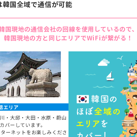
iは韓国全域で
通信が可能
内でも高速で使用でき、良かったです。また今回は旅行前日に予定が
していただけたので、余裕を持って準備できたのも助かりました。
韓国現地の通信会社の回線を
使用しているので
韓国現地の方と
同じエリアでWiFiが繋がる！
信エリア
川・大邱・大田・水原・蔚山
カバーしています。
ンターネットをお楽しみくださ