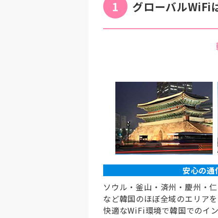
1
グローバルWiF
釜山旅行で使用しましたが、室
ターに伝えた所、数日早く発送
す！
安心の通
ソウル・釜山・済州・慶州・仁
など韓国のほぼ全域のエリアを
快適なWiFi環境で韓国でのイ