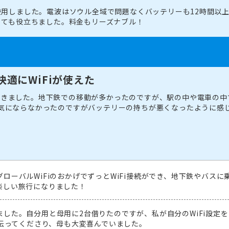
を使用しました。電波はソウル全域で問題なくバッテリーも12時間以
でとても役立ちました。料金もリーズナブル！
快適にWiFiが使えた
きました。地下鉄での移動が多かったのですが、駅の中や電車の中で
気にならなかったのですがバッテリーの持ちが悪くなったように感
ローバルWiFiのおかげでずっとWiFi接続ができ、地下鉄やバス
楽しい旅行になりました！
した。自分用と母用に2台借りたのですが、私が自分のWiFi設定
手伝ってくださり、母も大変喜んでいました。