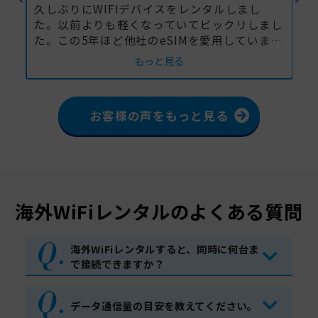
他社のポンコツWiFiを借りたこともあるんで
こ
まし
すが、グローバルWiFiは圧倒的に良いです。な
ら
まし
んのストレスも無しに快適な環境です。僕は
め
docomoなので、そのままGIGAという選択肢も
で
もっと見る
あったんですが、今回複数人で行ったのでこの
時
1台でみんなで繋げるというふうにしました。
で
正解だったと思ってます。
れ
お客様の声をもっと見る
は
海外WiFiレンタルのよくある質問
海外WiFiレンタルすると、同時に何台ま
で接続できますか？
データ通信量の目安を教えてください。