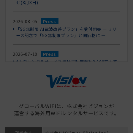
せ(8月8日)
2026-08-05
Press
「5G無制限 AI電波改善プラン」を受付開始 ― リリ
ース記念で「5G無制限プラン」と同価格に ―
2026-07-10
Press
Wi-Fiレンタルサービス累計ご利用者数2,500万人突
破！豪華プレゼントキャンペーンを開催。
2026-06-17
Press
「グローバルWiFi®」5G無制限プランを9か国で新た
に提供開始！
グローバルWiFiは、株式会社ビジョンが
運営する海外用WiFiレンタルサービスです。
2026-04-24
Press
「グローバルWiFi®」お申込み時の決済方法に
運営会社
株式会社ビジョン（Vision Inc.）