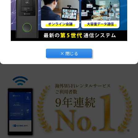
海外のWiFiレンタルなら
× 閉じる
グローバルWiFi！