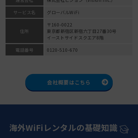
「Amazon Pay」を導入
サービス名
グローバルWiFi
2026-04-17
Press
〒160-0022
羽田空港第2ターミナルに「グローバルWiFi®レンタ
住所
東京都新宿区新宿六丁目27番30号
ルステーション」を設置、「スマートピックアッ
イーストサイドスクエア8階
プ」を増設。
電話番号
0120-510-670
2026-04-15
Press
「グローバルWiFi®」5G対応エリアを拡大。プエル
トリコで5G無制限プランの提供を開始！
会社概要はこちら
2026-03-11
Press
新たに成田空港に「グローバルWiFi®レンタルステー
ション」を設置。
海外WiFiレンタルの基礎知識
2026-03-09
お知らせ
京急電鉄・ecbo・ビジョンの3社が連携 訪日外国人