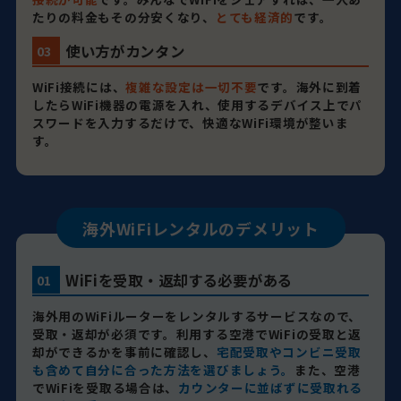
たりの料金もその分安くなり、
とても経済的
です。
使い方がカンタン
03
WiFi接続には、
複雑な設定は一切不要
です。海外に到着
したらWiFi機器の電源を入れ、使用するデバイス上でパ
スワードを入力するだけで、快適なWiFi環境が整いま
す。
海外WiFiレンタルのデメリット
WiFiを受取・返却する必要がある
01
海外用のWiFiルーターをレンタルするサービスなので、
受取・返却が必須です。利用する空港でWiFiの受取と返
却ができるかを事前に確認し、
宅配受取やコンビニ受取
も含めて自分に合った方法を選びましょう。
また、空港
でWiFiを受取る場合は、
カウンターに並ばずに受取れる