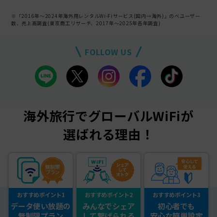
※「2016年～2024年海外用レンタルWi-Fiサービス(国内→海外)」のべユーザー
数、売上高調査(東京商工リサーチ、2017年～2025年各年調査)
FOLLOW US
海外旅行でグローバルWiFiが
選ばれる理由！
おすすめポイント1
おすすめポイント2
おすすめポイント3
データ使い放題の
みんなでシェア
初心者でも
無制限プラン
して繋げられる
安心な簡単設定