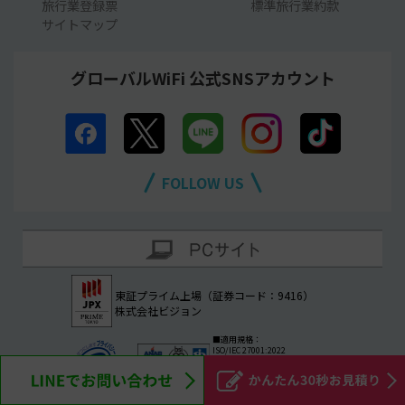
旅行業登録票
標準旅行業約款
サイトマップ
グローバルWiFi 公式SNSアカウント
FOLLOW US
東証プライム上場（証券コード：9416）
株式会社ビジョン
■適用規格：
ISO/IEC 27001:2022
／ JIS Q 27001:2023
■認証登録番号： IS 650094
■認証登録日： 2016年5月31日
© Vision Inc. All Rights Reserved.