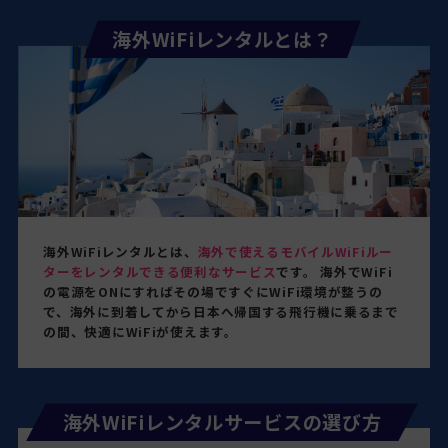
向け手荷物当日配送サービスを拡充
海外WiFiレンタルとは？
2026-02-25
お知らせ
「スタートアップ×上場企業CXO 経営者交流会」開
催のお知らせ
海外WiFiレンタルとは、
海外で使えるモバイルWiFiルー
ターをレンタルできる便利なサービス
です。 海外でWiFi
の電源をONにすればその場ですぐにWiFi環境が整うの
で、海外に到着してから日本へ帰国する飛行機に乗るまで
の間、快適にWiFiが使えます。
海外WiFiレンタルサービスの選び方