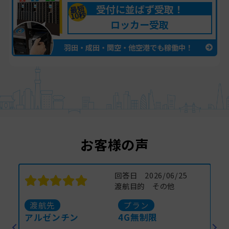
受付に並ばず受取！
最短
10秒
ロッカー受取
羽田・成田・関空・他空港でも稼働中！
お客様の声
回答日 2026/06/24
渡航目的 旅行
渡航先
プラン
インドネシア
1.1GB/日
カ