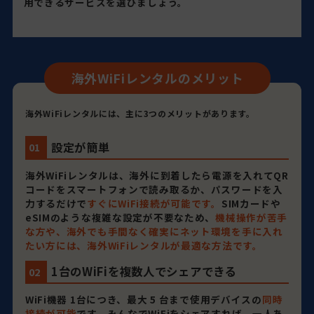
用できるサービスを選びましょう。
海外WiFiレンタルのメリット
海外WiFiレンタルには、主に3つのメリットがあります。
設定が簡単
01
海外WiFiレンタルは、海外に到着したら電源を入れてQR
コードをスマートフォンで読み取るか、パスワードを入
力するだけで
すぐにWiFi接続が可能です。
SIMカードや
eSIMのような複雑な設定が不要なため、
機械操作が苦手
な方や、海外でも手間なく確実にネット環境を手に入れ
たい方には、海外WiFiレンタルが最適な方法です。
1台のWiFiを複数人でシェアできる
02
WiFi機器 1台につき、最大 5 台まで使用デバイスの
同時
接続が可能
です。みんなでWiFiをシェアすれば、一人あ