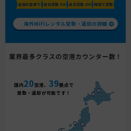
全国の空港で
前日受取 OK
前日受取 OK
韓国で受取
海外WiFiレンタル受取・返却の詳細
業界最多クラスの空港カウンター数！
20
39
国内
空港、
拠点で
受取・返却が可能です！