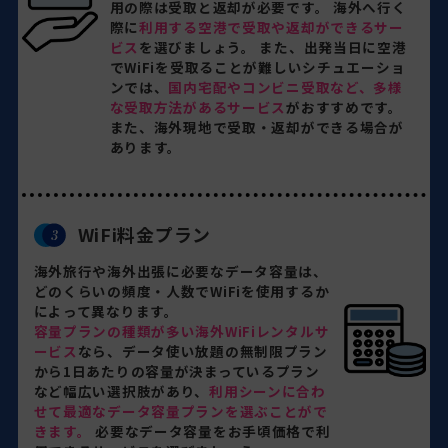
用の際は受取と返却が必要です。 海外へ行く
際に
利用する空港で受取や返却ができるサー
ビス
を選びましょう。 また、出発当日に空港
でWiFiを受取ることが難しいシチュエーショ
ンでは、
国内宅配やコンビニ受取など、多様
な受取方法があるサービス
がおすすめです。
また、海外現地で受取・返却ができる場合が
あります。
WiFi料金プラン
海外旅行や海外出張に必要なデータ容量は、
どのくらいの頻度・人数でWiFiを使用するか
によって異なります。
容量プランの種類が多い海外WiFiレンタルサ
ービス
なら、データ使い放題の無制限プラン
から1日あたりの容量が決まっているプラン
など幅広い選択肢があり、
利用シーンに合わ
せて最適なデータ容量プランを選ぶことがで
きます。
必要なデータ容量をお手頃価格で利